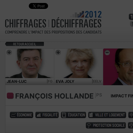
JEAN-LUC
|FG
EVA JOLY
|EELV
MÉLENCHON
FRANÇOIS HOLLANDE
PS
IMPACT FI