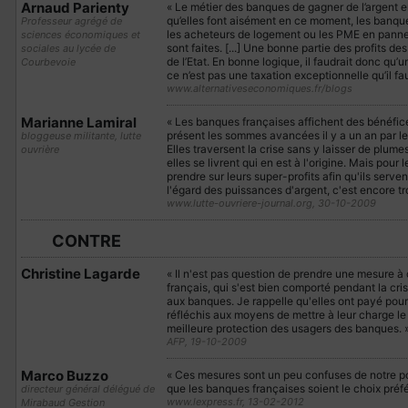
Arnaud Parienty
« Le métier des banques de gagner de l’argent e
qu’elles font aisément en ce moment, les banqu
Professeur agrégé de
les acheteurs de logement ou les PME en panne de
sciences économiques et
sont faites. [...] Une bonne partie des profits d
sociales au lycée de
de l’Etat. En bonne logique, il faudrait donc qu’u
Courbevoie
ce n’est pas une taxation exceptionnelle qu’il f
www.alternativeseconomiques.fr/blogs
Marianne Lamiral
« Les banques françaises affichent des bénéfice
présent les sommes avancées il y a un an par le
bloggeuse militante, lutte
Elles traversent la crise sans y laisser de plumes
ouvrière
elles se livrent qui en est à l'origine. Mais pour
prendre sur leurs super-profits afin qu'ils servent
l'égard des puissances d'argent, c'est encore tro
www.lutte-ouvriere-journal.org, 30-10-2009
CONTRE
Christine Lagarde
« Il n'est pas question de prendre une mesure à
français, qui s'est bien comporté pendant la cri
aux banques. Je rappelle qu'elles ont payé pour 
réfléchis aux moyens de mettre à leur charge le
meilleure protection des usagers des banques. 
AFP, 19-10-2009
Marco Buzzo
« Ces mesures sont un peu confuses de notre po
que les banques françaises soient le choix préfé
directeur général délégué de
www.lexpress.fr, 13-02-2012
Mirabaud Gestion