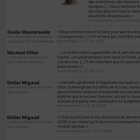
des entreprises, des banques 
banques [...] Nous mettrons fi
qui nous placent sous la mena
d’austérité désastreuses. »
Le Programme du Front de Gauc
Guido Westerwelle
« Nous sommes tous d'accord, pour que les respo
conséquences. [...] On ne peut pas tout faire por
vice-chancelier et président
www.lefigaro.fr, 22-03-2010
du groupe FDP au Bundestag
Michael Offer
« Un prélèvement supportable de la part des ba
futures. Les prélèvements iront dans un fonds, q
porte-parole du ministère
cas de crise. [...] Il est important que la capac
des Finances allemand
prélèvement. »
www.lefigaro.fr, 22-03-2010
Didier Migaud
« Une telle générosité à l'égard des banques et
l'Etat, submergé par les effets de la crise, man
premier président de la Cour
gouvernement propose d'emprunter encore plus po
des comptes
légitime que le secteur financier, qui est la ca
subisse une partie des conséquences budgétair
www.lesechos.fr, 13-10-2009
Didier Migaud
« L'Etat ayant joué le rôle d'assureur de dernier
2008, il est normal qu'il reçoive la contreparti
premier président de la Cour
l'intérêt général. »
des comptes
www.nouvelobs.com, 19-10-2009