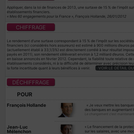
Appliquer, dans la loi de finances de 2013, une surtaxe de 15 % de l'impôt sur
établissements financiers.
« Mes 60 engagements pour la France », François Hollande, 26/01/2012
CHIFFRAGE
Le rendement d'une surtaxe correspondant à 15 % de l'impôt sur les sociétés
financiers (ici considérés hors assureurs) est estimé à 900 millions d’euros p
(actuellement établi à 33,1/3%) est directement corrélé à leur résultat impo
payés en 2011), son rendement s’élèverait environ à 1,2 milliard d’euros. Cet
en baisse annoncés en février 2012. Cependant, la fiabilité toute relative de 
établissements considérés, ni à la difficulté de déterminer avec précision l
VOIR LE DÉTAIL D
la forte incertitude quant à leurs bénéfices à venir.
DÉCHIFFRAGE
POUR
François Hollande
« Je veux mettre les banques a
des banques en augmentant le
Le changement c'est maintenan
Jean-Luc
« Le financement de la protecti
Mélenchon
sur les salaires, avec une mod