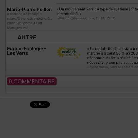
Marie-Pierre Peillon
« Un mouvement vers ce type de système [britann
la rentabilité. »
directrice de l'analyse
www.bfmbusiness.com, 13-02-2012
financière et extra-financière
chez Groupama Asset
Management
AUTRE
Europe Ecologie -
« La rentabilité des deux prin
Les Verts
marché a atteint 50 % en 2009
déconnectés de la réalité éco
nécessité, y compris au nive
« Vivre mieux, vers la société é
0 COMMENTAIRE