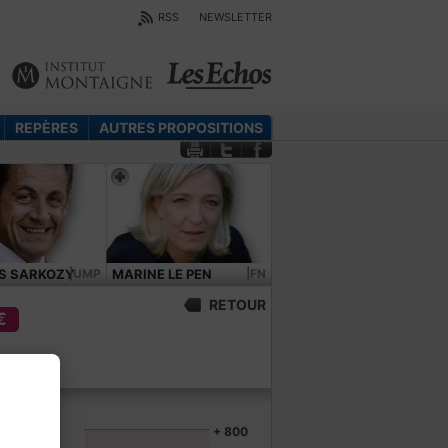
RSS
NEWSLETTER
REPÈRES
AUTRES PROPOSITIONS
S SARKOZY
|UMP
MARINE LE PEN
|FN
RETOUR
€
+ 800