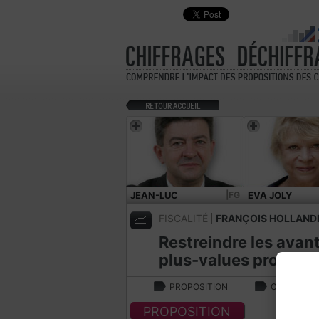
JEAN-LUC
|FG
EVA JOLY
MÉLENCHON
FISCALITÉ
FRANÇOIS HOLLAND
Restreindre les avan
plus-values professi
PROPOSITION
CHIFFRAGE
PROPOSITION