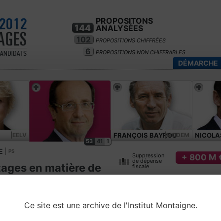
PROPOSITONS
144
ANALYSÉES
102
PROPOSITIONS CHIFFRÉES
6
PROPOSITIONS NON CHIFFRABLES
DÉMARCHE
|EELV
FRANÇOIS BAYROU
|MODEM
NICOLA
53
41
1
E
PS
Suppression
+ 800 M 
de dépense
tages en matière de
fiscale
onnelles
DÉCHIFFRAGE
COMMENTAIRES
Ce site est une archive de l'Institut Montaigne.