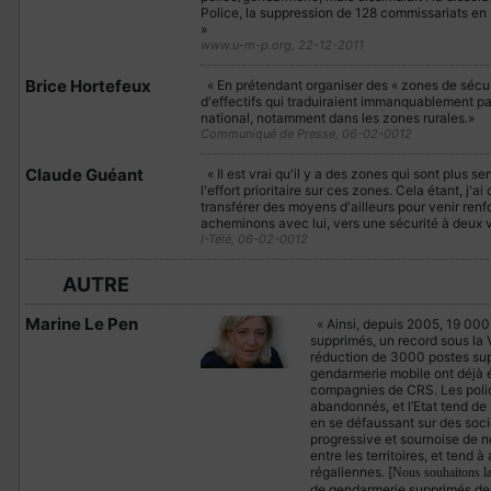
Police, la suppression de 128 commissariats en
»
www.u-m-p.org, 22-12-2011
Brice Hortefeux
« En prétendant organiser des « zones de sécuri
d'effectifs qui traduiraient immanquablement par
national, notamment dans les zones rurales.»
Communiqué de Presse, 06-02-0012
Claude Guéant
« Il est vrai qu'il y a des zones qui sont plus 
l'effort prioritaire sur ces zones. Cela étant, j'a
transférer des moyens d'ailleurs pour venir ren
acheminons avec lui, vers une sécurité à deux v
I-Télé, 06-02-0012
AUTRE
Marine Le Pen
« Ainsi, depuis 2005, 19 000 
supprimés, un record sous la
réduction de 3000 postes su
gendarmerie mobile ont déjà é
compagnies de CRS. Les polic
abandonnés, et l’Etat tend de
en se défaussant sur des socié
progressive et sournoise de no
entre les territoires, et tend 
régaliennes. [
Nous souhaitons l
de gendarmerie supprimés depu