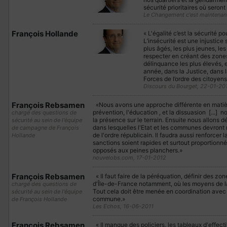
sécurité prioritaires où ser
Le Changement c'est maintenan
François Hollande
«
L'égalité c’est la sécurité p
L’insécurité est une injustice 
plus âgés, les plus jeunes, les 
respecter en créant des zones d
délinquance les plus élevés,
année, dans la Justice, dans 
Forces de l’ordre des citoyens
Discours du Bourget, 22-01-20
François Rebsamen
«Nous avons une approche différente en matiè
prévention, l'éducation , et la dissuasion [...] n
chargé des questions de
la présence sur le terrain. Ensuite nous allons d
sécurité au sein de l'équipe
dans lesquelles l'Etat et les communes devront 
de campagne de François
de l'ordre républicain. Il faudra aussi renforcer 
Hollande
sanctions soient rapides et surtout proportion
opposés aux peines planchers.»
nouvelobs.com, 17-01-2012
François Rebsamen
« Il faut faire de la péréquation, définir des z
d'Île-de-France notamment, où les moyens de la 
chargé des questions de
Tout cela doit être menée en coordination avec 
sécurité au sein de l'équipe
commune.»
de François Hollande
Les Echos, 16-06-2011
François Rebsamen
« Il manque des policiers, les tableaux d'effecti