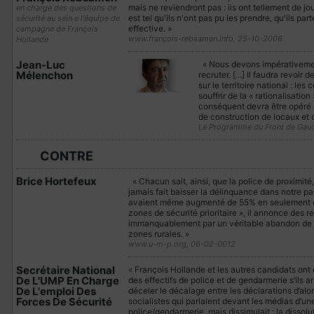
mais ne reviendront pas : ils ont tellement de jo
en charge des questions de
est tel qu'ils n'ont pas pu les prendre, qu'ils pa
sécurité au sein e l'équipe de
effective. »
campagne de François
www.françois-rebsamen.info, 25-10-2006
Hollande
Jean-Luc
« Nous devons impérativement 
Mélenchon
recruter. [...] Il faudra revoir
sur le territoire national : l
souffrir de la « rationalisatio
conséquent devra être opéré p
de construction de locaux et 
Le Programme du Front de Gauc
CONTRE
Brice Hortefeux
« Chacun sait, ainsi, que la police de proximité,
jamais fait baisser la délinquance dans notre p
avaient même augmenté de 55% en seulement cinq
zones de sécurité prioritaire », il annonce des r
immanquablement par un véritable abandon de pa
zones rurales. »
www.u-m-p.org, 06-02-0012
Secrétaire National
« François Hollande et les autres candidats on
De L'UMP En Charge
des effectifs de police et de gendarmerie s’ils ar
De L'emploi Des
déceler le décalage entre les déclarations d’al
Forces De Sécurité
socialistes qui parlaient devant les médias d’u
police/gendarmerie, mais dissimulait : la dissol