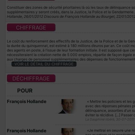
Constituer des zones de sécurité prioritaires là où les taux de délinquance 
supplémentaires y seront créés, dans la Justice, la Police et la Gendarmeri
Hollande, 26/01/2012
Discours de François Hollande au Bourget, 22/01/201
CHIFFRAGE
Le coût du renforcement des effectifs de la Justice, de la Police et de la Ge
la durée du quinquennat, est estimé à 180 millions d’euros par an. Ce coût m
des agents en poste, à l’issue de leur formation initiale. Il est supposé que 
nécessiteraient la création nette de 5 000 emplois, répartie de façon égale en
aux charges de personnel supplémentaires des dépenses de fonctionnement 
VOIR LE DÉTAIL DU CHIFFRAGE
DÉCHIFFRAGE
POUR
François Hollande
« Mettre les policiers et les 
avec des réponses pénales pl
délinquance, assorties d'un su
éviter la récidive. [...] Passer
La Dauphiné libéré, 30-07-2011
François Hollande
«Je mettrai en oeuvre une nou
nos quartiers et la gendarmeri