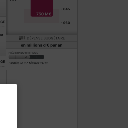
- 645
- 750 M€
AGE
- 960
par
DÉPENSE BUDGÉTAIRE
en millions d'€ par an
PRÉCISION DU CHIFFRAGE
3
AGE
Chiffré le 27 février 2012
it
ic
a