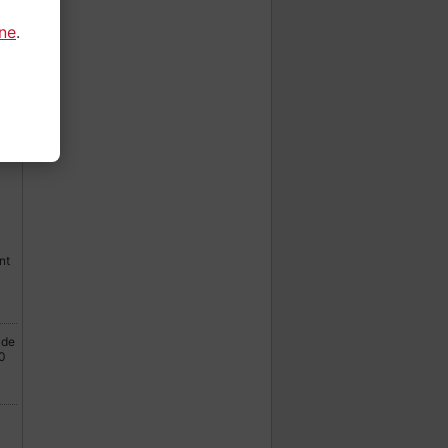
gne
.
ès
»
s,
du
nt
 de
0