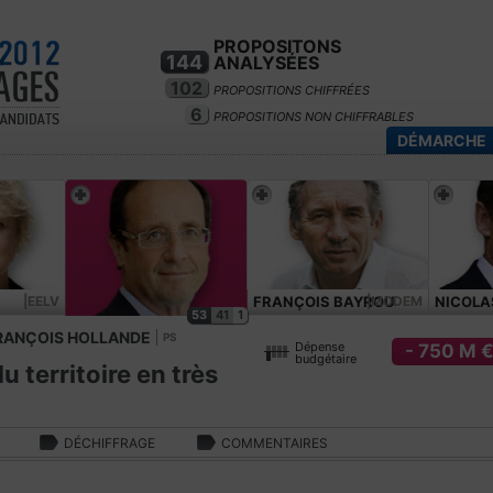
PROPOSITONS
144
ANALYSÉES
102
PROPOSITIONS CHIFFRÉES
6
PROPOSITIONS NON CHIFFRABLES
DÉMARCHE
|EELV
FRANÇOIS BAYROU
|MODEM
NICOLA
53
41
1
RANÇOIS HOLLANDE
PS
Dépense
- 750 M 
budgétaire
du territoire en très
DÉCHIFFRAGE
COMMENTAIRES