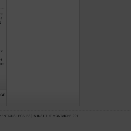
re
es
t
re
es
ore
AGE
MENTIONS LÉGALES
| © INSTITUT MONTAIGNE 2011