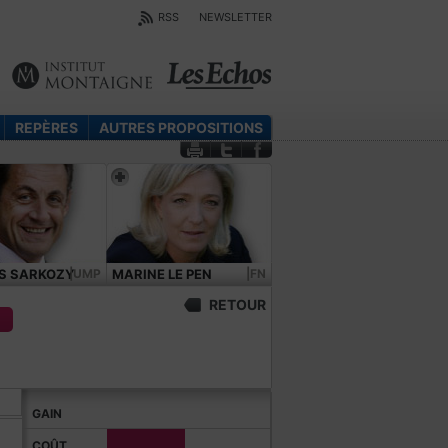
RSS
NEWSLETTER
REPÈRES
AUTRES PROPOSITIONS
S SARKOZY
|UMP
MARINE LE PEN
|FN
RETOUR
€
GAIN
COÛT