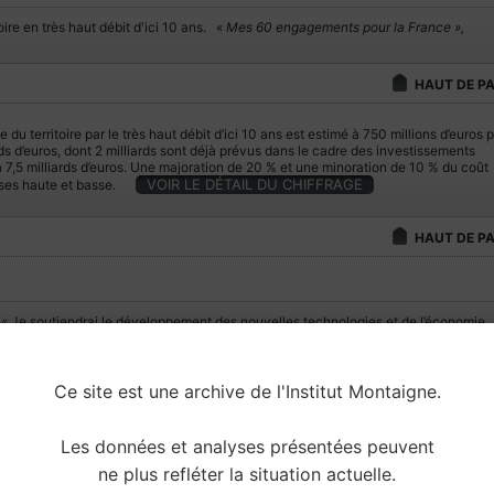
toire en très haut débit d'ici 10 ans.
« Mes 60 engagements pour la France »,
HAUT DE P
 du territoire par le très haut débit d’ici 10 ans est estimé à 750 millions d’euros 
ards d’euros, dont 2 milliards sont déjà prévus dans le cadre des investissements
 à 7,5 milliards d’euros. Une majoration de 20 % et une minoration de 10 % du coût
VOIR LE DÉTAIL DU CHIFFRAGE
èses haute et basse.
HAUT DE P
« Je soutiendrai le développement des nouvelles technologies et de l’économie
umérique, en organisant avec les collectivités locales et l’industrie la couverture
ntégrale de la France en très haut débit d’ici à dix ans. »
« Le changement c'est maintenant, Mes 60 engagements pour la France », 26-01-2012
Ce site est une archive de l'Institut Montaigne.
 Nous engagerons, en lien avec les collectivités territoriales, un plan de
edéploiement de la fibre optique en 10 ans visant un large accès au très haut déb
Les données et analyses présentées peuvent
our tous, quel que soit le territoire. […] Nous créerons un opérateur national publ
« France Très Haut Débit », responsable du déploiement des infrastructures. Son
ne plus refléter la situation actuelle.
aractère public sera garanti même si des participations d’opérateurs privés à la
recherche d’investissements de long terme pourront être envisagées. Il assurera l