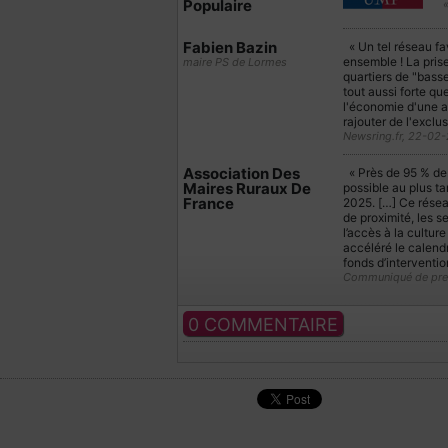
Populaire
«
Fabien Bazin
« Un tel réseau fa
ensemble ! La pris
maire PS de Lormes
quartiers de "bass
tout aussi forte q
l'économie d'une a
rajouter de l'exclu
Newsring.fr, 22-02
Association Des
« Près de 95 % de l
Maires Ruraux De
possible au plus tar
France
2025. […] Ce résea
de proximité, les s
l’accès à la cultur
accéléré le calendr
fonds d’interventi
Communiqué de press
0 COMMENTAIRE