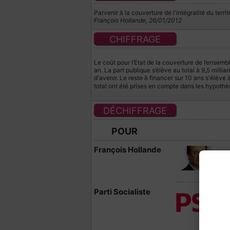
Parvenir à la couverture de l'intégralité du terri
François Hollande, 26/01/2012
CHIFFRAGE
Le coût pour l’Etat de la couverture de l’ensemble
an. La part publique s’élève au total à 9,5 milli
d'avenir. Le reste à financer sur 10 ans s'élève
total ont été prises en compte dans les hypoth
DÉCHIFFRAGE
POUR
François Hollande
n
i
Parti Socialiste
«
r
p
c