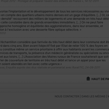
 Projet 2012 : Protéger et préparer l'avenir des enfants de France », 14-12-2011
vorise l’implantation et le développement de tous les services nécessaires au viv
e en compte des quartiers urbains moins denses est un gage d'équilibre. […] Or, c
e densité" recouvrent des milliers de logements et une demande en très haut débi
ue celle constatée dans de grands ensembles immobiliers. […] On ne peut faire
pproche homogène et équilibrée des agglomérations, dans leur ensemble, et
sion à l'exclusion avec une desserte fibre optique sélective. »
-2012
’échantillon considère que l’arrivée du très haut débit dans leur commune doit êt
d dans cinq ans. Bien avant l’objectif fixé par l’Etat de relier 100 % des foyers en
u constitue même un service prioritaire à offrir aux habitants avant les commerc
ervices de transports, la présence d’un médecin généraliste ou spécialiste ou enc
e et aux loisirs. […] L’Association des Maires ruraux de France souhaiterait que soit
ier de couverture de territoire en très haut débit et lance un appel pour que les
on soient abondés en lien avec cette urgence.»
e, Enquête auprès des élus réalisée en partenariat avec RuraliTIC, 24-09-2011
HAUT DE P
NOUS CONTACTER
|
DANS LES MÉDIAS
|