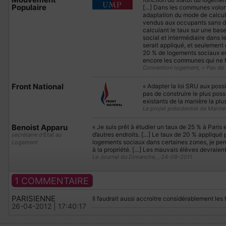
Populaire
[…] Dans les communes volont
adaptation du mode de calcul
vendus aux occupants sans dur
calculant le taux sur une bas
social et intermédiaire dans 
serait appliqué, et seulement 
20 % de logements sociaux en f
encore les communes qui ne fo
Convention logement, « Pas de fa
Front National
« Adapter la loi SRU aux possi
pas de construire le plus poss
existants de la manière la plus
Le projet présidentiel de Marine
Benoist Apparu
« Je suis prêt à étudier un taux de 25 % à Paris 
d’autres endroits. […] Le taux de 20 % appliqué p
secrétaire d’Etat au
logements sociaux dans certaines zones, je pens
Logement
à la propriété. […] Les mauvais élèves devraien
Le Journal du Dimanche, , 24-09-2011
1 COMMENTAIRE
PARISIENNE
Il faudrait aussi accroitre considérablement les 
26-04-2012 | 17:40:17