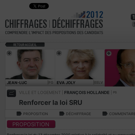
JEAN-LUC
|FG
EVA JOLY
|EELV
MÉLENCHON
VILLE ET LOGEMENT
FRANÇOIS HOLLANDE
PS
Renforcer la loi SRU
PROPOSITION
DÉCHIFFRAGE
COMMENTAIR
PROPOSITION
Renforcer la loi du 13 décembre 2000 relative à la solidarité et au renouvelle