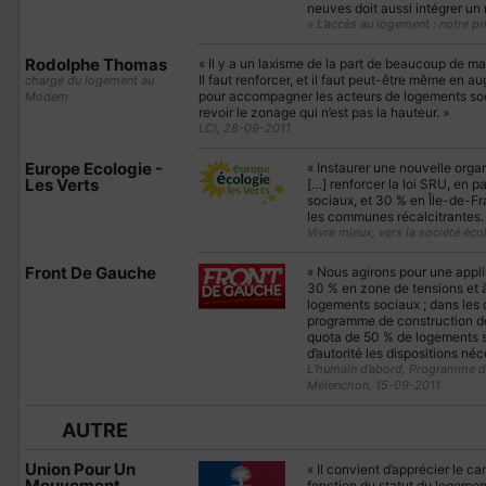
neuves doit aussi intégrer u
« L’accès au logement : notre pri
Rodolphe Thomas
« Il y a un laxisme de la part de beaucoup de mai
Il faut renforcer, et il faut peut-être même en au
chargé du logement au
pour accompagner les acteurs de logements soci
Modem
revoir le zonage qui n’est pas la hauteur. »
LCI, 28-09-2011
Europe Ecologie -
« Instaurer une nouvelle organ
Les Verts
[…] renforcer la loi SRU, en p
sociaux, et 30 % en Île-de-Fr
les communes récalcitrantes.
Vivre mieux, vers la société éc
Front De Gauche
« Nous agirons pour une appli
30 % en zone de tensions et à 2
logements sociaux ; dans les
programme de construction de
quota de 50 % de logements so
d’autorité les dispositions néc
L’humain d’abord, Programme d
Mélenchon, 15-09-2011
AUTRE
Union Pour Un
« Il convient d’apprécier le 
Mouvement
fonction du statut du logemen