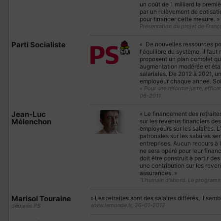
un coût de 1 milliard la premiè
par un relèvement de cotisatio
pour financer cette mesure. »
Présentation du projet de Fran
Parti Socialiste
« De nouvelles ressources pour
l'équilibre du système, il faut
proposent un plan complet qui 
augmentation modérée et étal
salariales. De 2012 à 2021, un
employeur chaque année. Soit
« Pour une réforme juste, efficac
06-2011
Jean-Luc
« Le financement des retraites
Mélenchon
sur les revenus financiers de
employeurs sur les salaires. 
patronales sur les salaires s
entreprises. Aucun recours à la
ne sera opéré pour leur finan
doit être construit à partir de
une contribution sur les reve
assurances. »
"L'humain d'abord. Le programm
Marisol Touraine
« Les retraites sont des salaires différés, il sem
www.lemonde.fr, 26-01-2012
dépurée PS