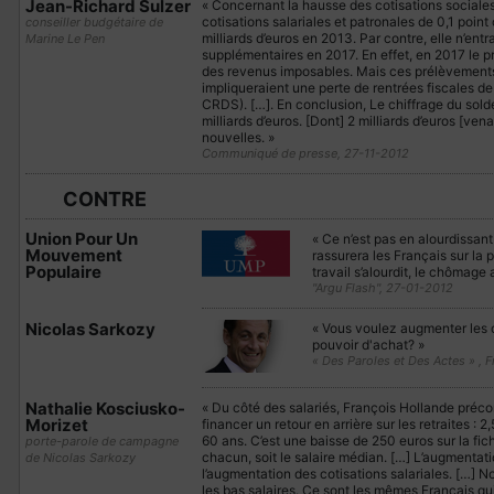
Jean-Richard Sulzer
« Concernant la hausse des cotisations sociale
cotisations salariales et patronales de 0,1 poin
conseiller budgétaire de
milliards d’euros en 2013. Par contre, elle n’entr
Marine Le Pen
supplémentaires en 2017. En effet, en 2017 le p
des revenus imposables. Mais ces prélèvements
impliqueraient une perte de rentrées fiscales de 
CRDS). […]. En conclusion, Le chiffrage du solde 
milliards d’euros. [Dont] 2 milliards d’euros [ven
nouvelles. »
Communiqué de presse, 27-11-2012
CONTRE
Union Pour Un
« Ce n’est pas en alourdissant 
Mouvement
rassurera les Français sur la 
Populaire
travail s’alourdit, le chômage
"Argu Flash", 27-01-2012
Nicolas Sarkozy
« Vous voulez augmenter les c
pouvoir d'achat? »
« Des Paroles et Des Actes » , 
Nathalie Kosciusko-
« Du côté des salariés, François Hollande préc
Morizet
financer un retour en arrière sur les retraites : 2
60 ans. C’est une baisse de 250 euros sur la fi
porte-parole de campagne
chacun, soit le salaire médian. […] L’augmentati
de Nicolas Sarkozy
l’augmentation des cotisations salariales. […] N
les bas salaires. Ce sont les mêmes Français qui