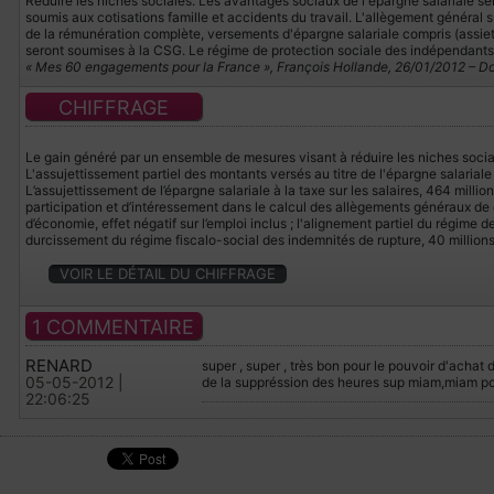
Réduire les niches sociales. Les avantages sociaux de l'épargne salariale sero
soumis aux cotisations famille et accidents du travail. L'allègement général s
de la rémunération complète, versements d'épargne salariale compris (assie
seront soumises à la CSG. Le régime de protection sociale des indépendants s
« Mes 60 engagements pour la France », François Hollande, 26/01/2012 – D
CHIFFRAGE
Le gain généré par un ensemble de mesures visant à réduire les niches sociale
L'assujettissement partiel des montants versés au titre de l'épargne salariale r
L’assujettissement de l’épargne salariale à la taxe sur les salaires, 464 mill
participation et d’intéressement dans le calcul des allègements généraux de co
d’économie, effet négatif sur l’emploi inclus ; l'alignement partiel du régime d
durcissement du régime fiscalo-social des indemnités de rupture, 40 millions
VOIR LE DÉTAIL DU CHIFFRAGE
1 COMMENTAIRE
RENARD
super , super , très bon pour le pouvoir d'achat d
05-05-2012 |
de la suppréssion des heures sup miam,miam pour
22:06:25