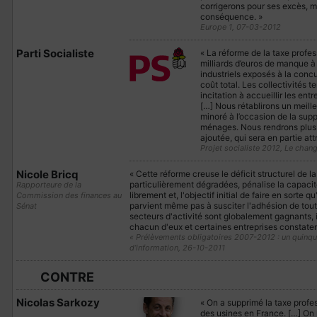
corrigerons pour ses excès, m
conséquence. »
Europe 1, 07-03-2012
Parti Socialiste
« La réforme de la taxe profes
milliards d’euros de manque à 
industriels exposés à la concu
coût total. Les collectivités t
incitation à accueillir les ent
[…] Nous rétablirons un meilleu
minoré à l’occasion de la suppr
ménages. Nous rendrons plus ef
ajoutée, qui sera en partie attr
Projet socialiste 2012, Le chan
Nicole Bricq
« Cette réforme creuse le déficit structurel de 
particulièrement dégradées, pénalise la capacité 
Rapporteure de la
librement et, l'objectif initial de faire en sorte q
Commission des finances au
parvient même pas à susciter l'adhésion de toute
Sénat
secteurs d'activité sont globalement gagnants, i
chacun d'eux et certaines entreprises constaten
« Prélèvements obligatoires 2007-2012 : un quinque
d’information, 26-10-2011
CONTRE
Nicolas Sarkozy
« On a supprimé la taxe profe
des usines en France. […] On n