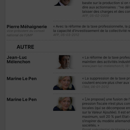
basée sur la production si on
dire aux actionnaires : "ne dé
laisser des charges et des cont
AFP, 05-02-2009
Pierre Méhaignerie
« Avec la réforme de la taxe professionnelle, la
la capacité d'investissement de la collectivité res
vice-président du conseil
AFP, 05-03-2012
national de l’UMP
AUTRE
Jean-Luc
« La réforme de la taxe profe
Mélenchon
maintien des activités industrie
www.jean-luc-melenchon.fr, 18
Marine Le Pen
« La suppression de la taxe p
coutent encore plus cher aux 
iTélé, 06-01-2012
Marine Le Pen
« [Je propose] une fusion de l’
pression fiscale n’est plus cont
locales (qui se décompose en 
sur la Valeur Ajoutée). Il est
maximum, soit 20 % part Etat e
s’inspirer du modèle allemand,
sociétés. »
Projet présidentiel de Marine Le