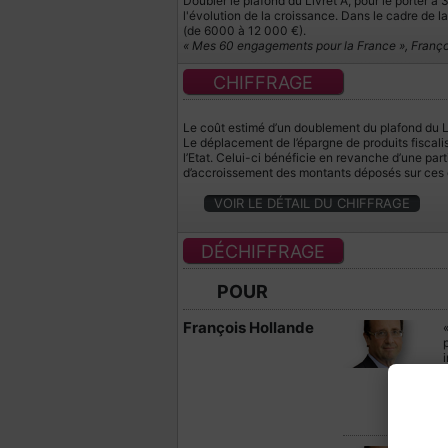
Doubler le plafond du Livret A, pour le porter à
l'évolution de la croissance. Dans le cadre de 
(de 6000 à 12 000 €).
« Mes 60 engagements pour la France », Franço
CHIFFRAGE
Le coût estimé d’un doublement du plafond du Li
Le déplacement de l’épargne de produits fiscali
l’Etat. Celui-ci bénéficie en revanche d’une pa
d’accroissement des montants déposés sur ces d
VOIR LE DÉTAIL DU CHIFFRAGE
DÉCHIFFRAGE
POUR
François Hollande
«
i
p