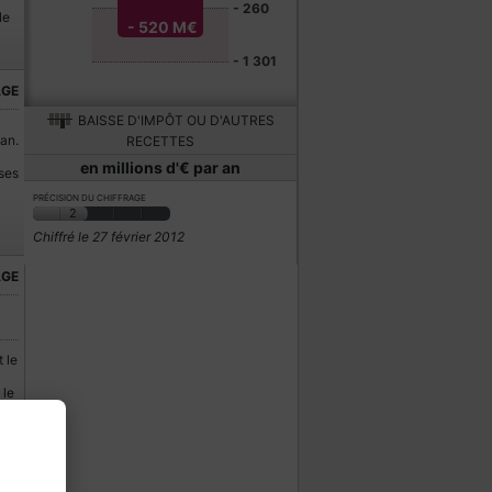
- 260
le
- 520 M€
- 1 301
AGE
BAISSE D'IMPÔT OU D'AUTRES
an.
RECETTES
en millions d'€ par an
ses
PRÉCISION DU CHIFFRAGE
2
Chiffré le 27 février 2012
AGE
 le
 le
ns
ès