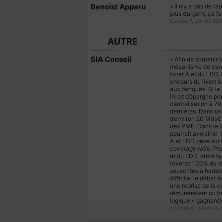
Benoist Apparu
« Il n’y a pas de ra
plus d’argent, ça f
Europe 1, 25-01-20
AUTRE
SIA Conseil
« Afin de soutenir
mécanisme de centr
livret A et du LDD.
encours du livret 
aux banques. Si la
livret d’épargne po
centralisation à 7
dernières. Dans une
d’environ 20 Mds€ 
des PME. Dans le co
pourrait avoisiner 
A et LDD pèse sur 
coverage ratio
. Po
et du LDD, outre le
reverse 100% du rés
souscrites à hauteu
difficile, le débat
une reprise de la 
rémunérateur ou bie
logique « gagnant/
« Livret A : bilan d