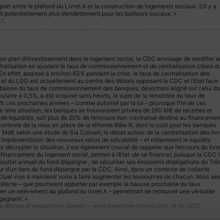
pport entre le plafond du Livret A et la construction de logements sociaux. S’il y a
ait potentiellement plus d’endettement pour les bailleurs sociaux. »
12
 son plan d’investissement dans le logement social, la CDC envisage de modifier s
alisation en ajustant le taux de commissionnement et de centralisation cibles d
 En effet, abaissé à environ 63% pendant la crise, le taux de centralisation des
A et du LDD est actuellement au centre des débats opposant la CDC et l’Etat face
 baisse du taux de commissionnement des banques, désormais aligné sur celui du
pulaire à 0,5%, a été acquise sans heurts, le sujet de la remontée du taux de
0% ces prochaines années – comme autorisé par la loi – provoque l’ire de ces
 telle situation, les banques se trouveraient privées de 260 M€ de recettes et
de liquidités, soit plus de 20% de l’encours non-centralisé destiné au financemen
ntexte de la mise en place de la réforme Bâle III, dont le coût pour les banques
1 Md€ selon une étude de Sia Conseil, le débat autour de la centralisation des livr
l’implémentation des nouveaux ratios de solvabilité – et notamment le
liquidity
ur décrypter la situation, il est également crucial de rappeler que l’encours du livr
 financement du logement social, permet à l’Etat :de se financer, puisque la CDC l
ultat annuel du fond d’épargne ; de sécuriser ses émissions d’obligations du Trés
r d’un tiers du fond d’épargne par la CDC. Ainsi, dans un contexte de collecte
 actuel vise à maintenir voire à faire augmenter les ressources de chacun. Mais seu
collecte – que pourraient apporter par exemple la hausse prochaine du taux
n un relèvement du plafond du livret A – permettrait de retrouver une véritable
gagnant. »
e la réforme et perspectives d’avenir », www.finance.sia-conseil.com, 18-01-2012