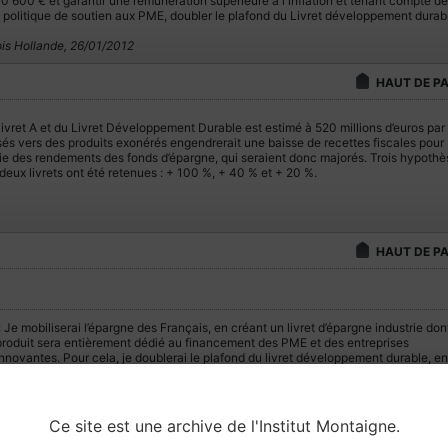
 30 600 € et garantir une rémunération supérieure à l'inflation et tenant compte de
la politique de soutien aux PME, doubler le plafond du Livret développement durab
is Hollande, 26/01/2012
HAUT DE P
vret A et du Livret Développement Durable est estimé à 520 millions d’euros par 
sés vers des produits exonérés engendrerait une baisse de recettes fiscales pour
rtie des rendements des fonds d’épargne, qui seraient donc majorés. Trois hypothè
eux livrets ont été retenues : + 100 %, + 40 % et + 20 %.
HAUT DE P
 Je mobiliserai l’épargne des Français, en créant un livret d’épargne industrie dont
produit sera entièrement dédié au financement des PME et des entreprises
nnovantes. Pour cela, je doublerai le plafond du livret développement durable, en
ortant de 6 000 à 12 000 euros. […] J’agirai pour que soient construits 2,5 millio
de logements intermédiaires, sociaux et étudiants […] dont 150 000 logements tr
sociaux, grâce au doublement du plafond du livret A. »
« Le changement c'est maintenant, Mes 60 engagements pour la France », 26-01-2012
Ce site est une archive de l'Institut Montaigne.