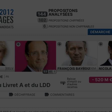
PROPOSITONS
144
ANALYSÉES
102
PROPOSITIONS CHIFFRÉES
6
PROPOSITIONS NON CHIFFRABLES
DÉMARCHE
|EELV
FRANÇOIS BAYROU
|MODEM
NICOLA
53
41
1
DE
PS
Baisse
- 520 M 
d'impôt ou
 Livret A et du LDD
d'autres
recettes
DÉCHIFFRAGE
COMMENTAIRES