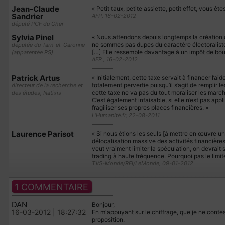
Jean-Claude
« Petit taux, petite assiette, petit effet, vous êt
Sandrier
AFP, 16-02-2012
député PCF du Cher
Sylvia Pinel
« Nous attendons depuis longtemps la création d
ne sommes pas dupes du caractère électoraliste, 
députée du Tarn-et-Garonne
[…] Elle ressemble davantage à un impôt de bou
(apparentée PS)
AFP , 16-02-2012
Patrick Artus
« Initialement, cette taxe servait à financer l’a
totalement pervertie puisqu’il s’agit de remplir 
directeur de la recherche et
cette taxe ne va pas du tout moraliser les march
des études, Natixis
C’est également infaisable, si elle n’est pas appl
fragiliser ses propres places financières. »
L’Humanité.fr, 22-08-2011
Laurence Parisot
« Si nous étions les seuls [à mettre en œuvre un
délocalisation massive des activités financières
veut vraiment limiter la spéculation, on devrait s
trading à haute fréquence. Pourquoi pas le limiter,
TV5-Monde/RFI/LeMonde, 09-01-2012
1 COMMENTAIRE
DAN
Bonjour,
16-03-2012 | 18:27:32
En m'appuyant sur le chiffrage, que je ne contest
proposition.