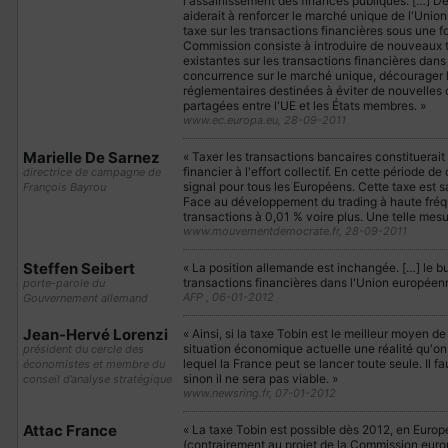
l'assainissement des finances publiques. […] 
aiderait à renforcer le marché unique de l'Unio
taxe sur les transactions financières sous une f
Commission consiste à introduire de nouveaux ta
existantes sur les transactions financières dans 
concurrence sur le marché unique, décourager l
réglementaires destinées à éviter de nouvelles c
partagées entre l'UE et les États membres. »
www.ec.europa.eu, 28-09-2011
Marielle De Sarnez
« Taxer les transactions bancaires constituerait
financier à l'effort collectif. En cette période d
directrice de campagne de
signal pour tous les Européens. Cette taxe est sa
François Bayrou
Face au développement du trading à haute fréqu
transactions à 0,01 % voire plus. Une telle mesur
www.mouvementdemocrate.fr, 28-09-2011
Steffen Seibert
« La position allemande est inchangée. […] le but
transactions financières dans l'Union européenne
porte-parole du
AFP , 06-01-2012
Gouvernement allemand
Jean-Hervé Lorenzi
« Ainsi, si la taxe Tobin est le meilleur moyen d
situation économique actuelle une réalité qu'on 
président du cercle des
lequel la France peut se lancer toute seule. Il f
économistes et membre du
sinon il ne sera pas viable. »
conseil d’analyse stratégique
www.newsring.fr, 07-01-2012
Attac France
« La taxe Tobin est possible dès 2012, en Europe,
(contrairement au projet de la Commission europ