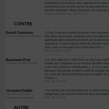
fortement la circulation des capitaux et la spéc
commencer par la lutte contre la pauvreté et le
montrer l’exemple. Mais il faudrait une volonté p
www.france.attac.org, 06-01-2012
CONTRE
David Cameron
« Si les Français veulent avancer vers une taxe s
Premier ministre britannique
être libres de le faire. Instaurer une nouvelle t
appliquée dans d'autres endroits, je ne pense pa
opposerai. A moins que le reste du monde n'a
taxe, nous n'irons pas dans cette direction. »
Reuters, 08-01-2012
Baudouin Prot
« Je suis opposé à cette taxe sur une base isol
limitée qui l'adoptera qu'un facteur de délocali
président de BNP Paribas
n'ont rien coûté au contribuable. [...] Il n'y a 
banques françaises avaient coûté au budget [de l'
n'y a pas de raison d'instituer par exception et
France. »
BFM, 06-01-2012
Jacques Delpla
« Ce serait une catastrophe pour la dette frança
obligations, qui sont les titres les plus échangés
membre du Conseil
AFP, 06-01-2012
d'analyse économique
AUTRE