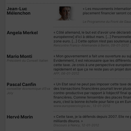
Jean-Luc
« Les mouvements internationa
Mélenchon
placement financier seront con
Le Programme du Front de Gauc
Angela Merkel
« Côté allemand, le but est d'avoir une déclarat
européenne] d'ici à début mars. […] Personnelle
zone euro. […] Cette option n’est pas soutenue
Rencontre Franco-Allemande à Berlin, 09-01-2012
Mario Monti
« Mon gouvernement a fait une ouverture au suje
Evidemment, il est nécessaire que les différents 
Président du Conseil italien
cette taxe. Je crois à une perspective européen
rapidement et que ça ne reste pas un projet do
AFP, 06-01-2012
Pascal Canfin
« Un Etat seul ne peut pas imposer cette taxe d
des transactions financières pourrait lever plus
conseiller économique d’Eva
contre-productive par rapport à l’objectif final q
Joly
financières. Comme l’ensemble des places finan
euro, c’est la bonne échelle pour faire ça en Eur
www.europeecologie.eu , 13-01-2012
Hervé Morin
« Cette taxe, je la défends depuis 2007. Elle ne
milliards d’euros. »
Discours à Nancy, 12-01-2012