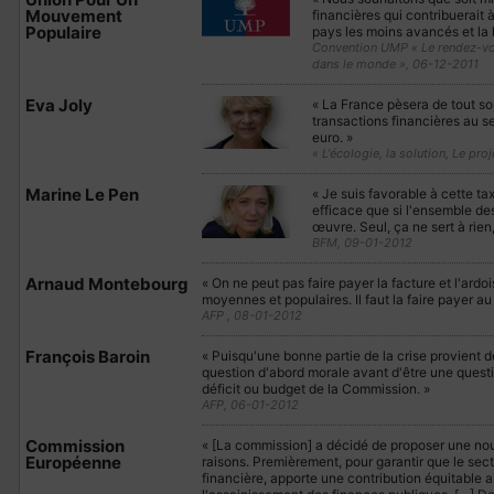
Mouvement
financières qui contribuerait
Populaire
pays les moins avancés et la 
Convention UMP « Le rendez-vous
dans le monde », 06-12-2011
Eva Joly
« La France pèsera de tout son
transactions financières au 
euro. »
« L'écologie, la solution, Le pro
Marine Le Pen
« Je suis favorable à cette ta
efficace que si l'ensemble de
œuvre. Seul, ça ne sert à rie
BFM, 09-01-2012
Arnaud Montebourg
« On ne peut pas faire payer la facture et l'ard
moyennes et populaires. Il faut la faire payer a
AFP , 08-01-2012
François Baroin
« Puisqu'une bonne partie de la crise provient de
question d'abord morale avant d'être une questi
déficit ou budget de la Commission. »
AFP, 06-01-2012
Commission
« [La commission] a décidé de proposer une nouv
Européenne
raisons. Premièrement, pour garantir que le secteu
financière, apporte une contribution équitable