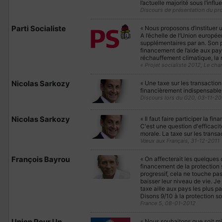
l’actuelle majorité sous l’infl
Discours de présentation du pr
Parti Socialiste
« Nous proposons d’instituer u
A l’échelle de l’Union europée
supplémentaires par an. Son pro
financement de l’aide aux pa
réchauffement climatique, la 
« Projet socialiste 2012, Le ch
Nicolas Sarkozy
« Une taxe sur les transactio
financièrement indispensable
Discours lors du G20, 03-11-20
Nicolas Sarkozy
« Il faut faire participer la f
C'est une question d'efficacit
morale. La taxe sur les transa
Vœux aux Français, 31-12-2011
François Bayrou
« On affecterait les quelques 
financement de la protection s
progressif, cela ne touche pa
baisser leur niveau de vie. Je
taxe aille aux pays les plus 
Disons 9/10 à la protection so
France 5, 08-01-2012
Union Pour Un
« Nous souhaitons que soit mi