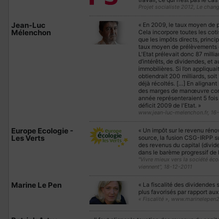
Projet socialiste 2012, Le cha
Jean-Luc
« En 2009, le taux moyen de p
Mélenchon
Cela incorpore toutes les coti
que les impôts directs, princi
taux moyen de prélèvements ét
L'Etat prélevait donc 87 millia
d’intérêts, de dividendes, et 
immobilières. Si l’on appliqua
obtiendrait 200 milliards, soi
déjà récoltés. […] En alignant 
des marges de manœuvre consi
année représenteraient 5 fois 
déficit 2009 de l'Etat. »
www.jean-luc-melenchon.fr, 16
Europe Ecologie -
« Un impôt sur le revenu rénov
Les Verts
source, la fusion CSG-IRPP sur
des revenus du capital (divide
dans le barème progressif de l
"Vivre mieux vers la société éc
viennent", 18-12-2011
Marine Le Pen
« La fiscalité des dividendes 
plus favorisés par rapport aux
« Fiscalité », www.marinelepen2