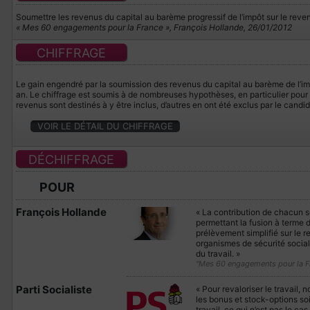
Soumettre les revenus du capital au barème progressif de l’impôt sur le reve
« Mes 60 engagements pour la France », François Hollande, 26/01/2012
CHIFFRAGE
Le gain engendré par la soumission des revenus du capital au barème de l’impô
an. Le chiffrage est soumis à de nombreuses hypothèses, en particulier pour 
revenus sont destinés à y être inclus, d’autres en ont été exclus par le cand
VOIR LE DÉTAIL DU CHIFFRAGE
DÉCHIFFRAGE
POUR
François Hollande
« La contribution de chacun s
permettant la fusion à terme d
prélèvement simplifié sur le 
organismes de sécurité socia
du travail. »
"Mes 60 engagements pour la F
Parti Socialiste
« Pour revaloriser le travail, 
les bonus et stock-options s
travail, ce qui n’est pas le cas