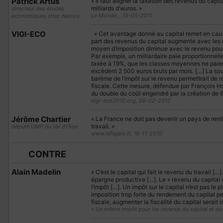
Patrick Artus
« Il faut aligner la taxation des revenus du capit
milliards d'euros. »
directeur des études
Le Monde, , 15-05-2011
économiques chez Natixis
VIGI-ECO
« Cet avantage donné au capital remet en cause l
part des revenus du capital augmente avec les
moyen d’imposition diminue avec le revenu pour
Par exemple, un milliardaire paie proportionnel
taxée à 19%, que les classes moyennes ne paient
excèdent 2 500 euros bruts par mois. […] La so
barème de l’impôt sur le revenu permettrait de rét
fiscale. Cette mesure, défendue par François Hol
du double du coût engendré par la création de 6
vigi-eco2012.org, 06-02-2012
Jérôme Chartier
« La France ne doit pas devenir un pays de rentiers
travail. »
député UMP du Val d’Oise
www.lefigaro.fr, 16-11-2010
CONTRE
Alain Madelin
« C’est le capital qui fait le revenu du travail [
épargne productive […]. Le « revenu du capital »
l’impôt […]. Un impôt sur le capital n’est pas le 
imposition trop forte du rendement du capital pe
fiscale, augmenter la fiscalité du capital serait 
« Un même impôt pour les revenus du capital et du 