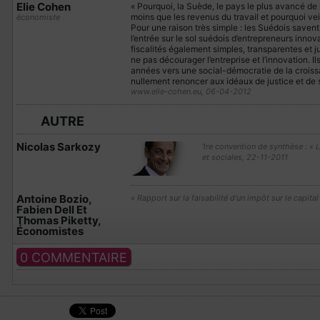
Elie Cohen
« Pourquoi, la Suède, le pays le plus avancé de 
moins que les revenus du travail et pourquoi vei
économiste
Pour une raison très simple : les Suédois saven
l’entrée sur le sol suédois d’entrepreneurs inno
fiscalités également simples, transparentes et j
ne pas décourager l’entreprise et l’innovation. Il
années vers une social-démocratie de la crois
nullement renoncer aux idéaux de justice et de so
www.elie-cohen.eu, 06-04-2012
AUTRE
Nicolas Sarkozy
1re convention de synthèse : «
et sociales, 22-11-2011
Antoine Bozio,
« Rapport sur la faisabilité d’un impôt sur le capita
Fabien Dell Et
Thomas Piketty,
Économistes
0 COMMENTAIRE