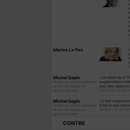
t
h
h
a
t
b
l
Marine Le Pen
Michel Sapin
« Le retour de la T
augmentations indue
chargé du projet présidentiel
pour des raisons co
au sein de l'équipe de
Les Echos, 21-03-2
rançois Hollande
Michel Sapin
« Il faut compenser
C'est le seul moyen
chargé du projet présidentiel
Europe 1, 15-03-20
au sein de l'équipe de
rançois Hollande
CONTRE