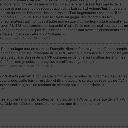
emporaire du prix de l'essence lorsqu'il y a une répercussion très rapide de la
ausse et une absence de répercussion de la baisse. [...] Aujourd'hui, à travers la
ausse du prix de l'essence, les recettes de l'Etat augmentent : est-ce qu'il est
cceptable […] qu'au travers de la TVA l'Etat gagne des recettes sur les
consommateurs qui n'ont pas d'autre moyen que d'utiliserleur voiture pouraller au
ravail ? [...] Si nous sommes en capacité d'agir dès le mois de mai nous aurons un
locage temporaire du prix de l'essence, une réflexion avec les distributeurs et au
a mise en place de cette TIPP flottante. »
Déplacement à Nantes, 19-01-2012
« Pour soulager tout de suite les Français, Nicolas Sarkozy aurait dû par exemple
annoncer une baisse immédiate de la TIPP, alors que l’essence à la pompe n’a jam
été aussi chère. Baisse de la TIPP compensée par une sur taxation des énormes
bénéfices des grandes compagnies pétrolières et gazières. »
Communiqué de presse, 31-12-2011
IPP flottante permettra non pas de diminuer les recettes de l'Etat mais d'éviter les
s. L'idée, cette fois-ci, est de « chiffrer d'abord le surplus de recettes de TVA i
njoncturelles », puis de restituer ce montant aux automobilistes. »
012
 les augmentations de recettes par le biais de la TVA par une baisse de la TIPP.
... Cela ne coûte pas, contrairement à ce que disent certains. »
12