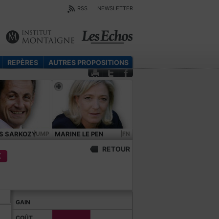
RSS
NEWSLETTER
REPÈRES
AUTRES PROPOSITIONS
S SARKOZY
|UMP
MARINE LE PEN
|FN
RETOUR
€
GAIN
COÛT