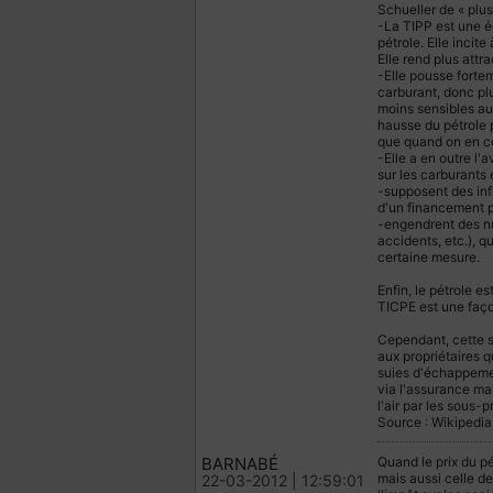
Schueller de « plus
-La TIPP est une éc
pétrole. Elle incite
Elle rend plus attr
-Elle pousse forte
carburant, donc plu
moins sensibles aux
hausse du pétrole 
que quand on en 
-Elle a en outre l'
sur les carburants e
-supposent des infr
d'un financement pa
-engendrent des nu
accidents, etc.), q
certaine mesure.
Enfin, le pétrole es
TICPE est une faço
Cependant, cette s
aux propriétaires 
suies d'échappement
via l'assurance ma
l'air par les sous-
Source : Wikipedia 
BARNABÉ
Quand le prix du p
mais aussi celle d
22-03-2012 | 12:59:01