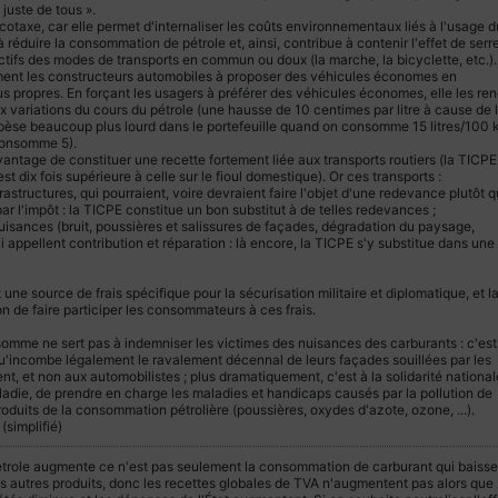
 juste de tous ».
otaxe, car elle permet d'internaliser les coûts environnementaux liés à l'usage d
 à réduire la consommation de pétrole et, ainsi, contribue à contenir l'effet de serre
actifs des modes de transports en commun ou doux (la marche, la bicyclette, etc.).
ment les constructeurs automobiles à proposer des véhicules économes en
s propres. En forçant les usagers à préférer des véhicules économes, elle les ren
 variations du cours du pétrole (une hausse de 10 centimes par litre à cause de 
pèse beaucoup plus lourd dans le portefeuille quand on consomme 15 litres/100 
consomme 5).
avantage de constituer une recette fortement liée aux transports routiers (la TICPE
st dix fois supérieure à celle sur le fioul domestique). Or ces transports :
astructures, qui pourraient, voire devraient faire l'objet d'une redevance plutôt 
r l'impôt : la TICPE constitue un bon substitut à de telles redevances ;
isances (bruit, poussières et salissures de façades, dégradation du paysage,
ui appellent contribution et réparation : là encore, la TICPE s'y substitue dans une
t une source de frais spécifique pour la sécurisation militaire et diplomatique, et l
n de faire participer les consommateurs à ces frais.
omme ne sert pas à indemniser les victimes des nuisances des carburants : c'est
qu'incombe légalement le ravalement décennal de leurs façades souillées par les
, et non aux automobilistes ; plus dramatiquement, c'est à la solidarité national
ladie, de prendre en charge les maladies et handicaps causés par la pollution de
produits de la consommation pétrolière (poussières, oxydes d'azote, ozone, ...).
(simplifié)
étrole augmente ce n'est pas seulement la consommation de carburant qui baisse
es autres produits, donc les recettes globales de TVA n'augmentent pas alors que