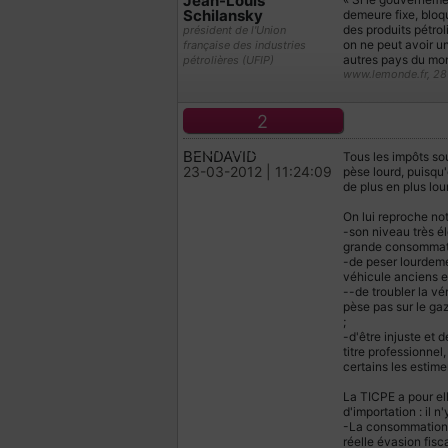
Jean-Louis
Schilansky
demeure fixe, bloqu
des produits pétrol
président de l'Union
on ne peut avoir un 
française des industries
autres pays du mond
pétrolières (UFIP)
www.lemonde.fr, 2
2
COMMENTAIRES
BENDAVID
Tous les impôts sou
23-03-2012 | 11:24:09
pèse lourd, puisqu'
de plus en plus lo
On lui reproche no
-son niveau très él
grande consommat
-de peser lourdeme
véhicule anciens 
--de troubler la vé
pèse pas sur le gaz
;
-d'être injuste et 
titre professionnel
certains les estime
La TICPE a pour el
d'importation : il 
-La consommation d
réelle évasion fisc