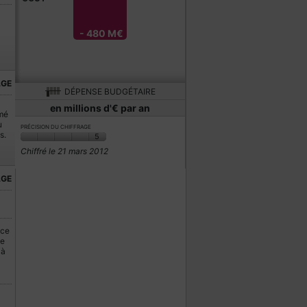
- 480 M€
AGE
DÉPENSE BUDGÉTAIRE
en millions d'€ par an
imé
u
PRÉCISION DU CHIFFRAGE
s.
5
Chiffré le 21 mars 2012
AGE
ace
me
 à