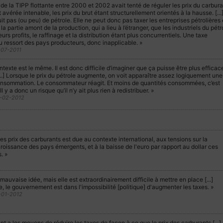
de la TIPP flottante entre 2000 et 2002 avait tenté de réguler les prix du carbura
 avérée intenable, les prix du brut étant structurellement orientés à la hausse. [...
t pas (ou peu) de pétrole. Elle ne peut donc pas taxer les entreprises pétrolières
 la partie amont de la production, qui a lieu à l’étranger, que les industriels du pétr
leurs profits, le raffinage et la distribution étant plus concurrentiels. Une taxe
u ressort des pays producteurs, donc inapplicable. »
8-07-2011
ontexte est le même. Il est donc difficile d’imaginer que ça puisse être plus efficac
...] Lorsque le prix du pétrole augmente, on voit apparaître assez logiquement une
onsommation. Le consommateur réagit. Et moins de quantités consommées, c’est
l y a donc un risque qu’il n’y ait plus rien à redistribuer. »
2-02-2012
s prix des carburants est due au contexte international, aux tensions sur la
oissance des pays émergents, et à la baisse de l'euro par rapport au dollar ces
. »
mauvaise idée, mais elle est extraordinairement difficile à mettre en place [...]
e, le gouvernement est dans l'impossibilité [politique] d'augmenter les taxes. »
-01-2012
t a les moyens de réduire les taxes de façon à ce que le prix des carburants [...]