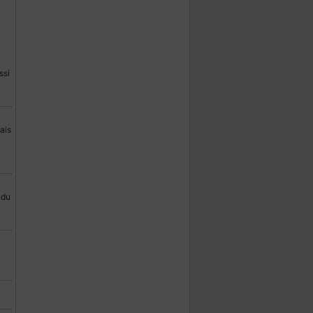
ssi
ais
ndu