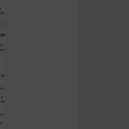
r
les
AGE
le
èse
 de
es)
 à
 où
uit
ns