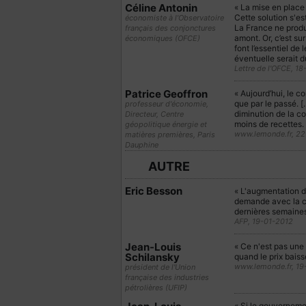
Céline Antonin
« La mise en place 
Cette solution s'est
économiste à l’Observatoire
La France ne produi
français des conjonctures
amont. Or, c’est sur
économiques (OFCE)
font l’essentiel de 
éventuelle serait d
Lettre de l'OFCE, 1
Patrice Geoffron
« Aujourd’hui, le c
que par le passé. [
professeur d'économie,
diminution de la c
Directeur, Centre
moins de recettes. I
géopolitique énergie et
www.lemonde.fr, 2
matières premières, Paris
Dauphine
AUTRE
Eric Besson
« L'augmentation de
demande avec la cr
dernières semaines
AFP, 19-01-2012
Jean-Louis
« Ce n'est pas une 
Schilansky
quand le prix baiss
www.lemonde.fr, 19
président de l'Union
française des industries
pétrolières (UFIP)
« Si le gouvernemen