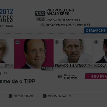
PROPOSITONS
144
ANALYSÉES
102
PROPOSITIONS CHIFFRÉES
6
PROPOSITIONS NON CHIFFRABLES
DÉMARCHE
|EELV
FRANÇOIS BAYROU
|MODEM
NICOLA
53
41
1
E
PS
Dépense
- 480 M 
budgétaire
isme de « TIPP
DÉCHIFFRAGE
COMMENTAIRES