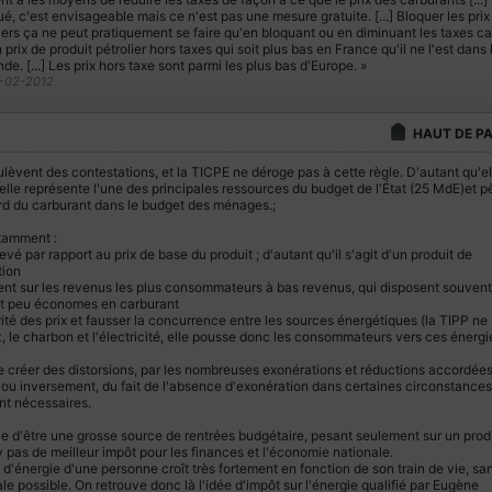
é, c'est envisageable mais ce n'est pas une mesure gratuite. [...] Bloquer les prix
iers ça ne peut pratiquement se faire qu'en bloquant ou en diminuant les taxes ca
prix de produit pétrolier hors taxes qui soit plus bas en France qu'il ne l'est dans 
e. [...] Les prix hors taxe sont parmi les plus bas d'Europe. »
8-02-2012
HAUT DE P
lèvent des contestations, et la TICPE ne déroge pas à cette règle. D'autant qu'el
elle représente l'une des principales ressources du budget de l'État (25 MdE)et p
urd du carburant dans le budget des ménages.;
tamment :
evé par rapport au prix de base du produit ; d'autant qu'il s'agit d'un produit de
ion
nt sur les revenus les plus consommateurs à bas revenus, qui disposent souvent
et peu économes en carburant
rité des prix et fausser la concurrence entre les sources énergétiques (la TIPP ne
, le charbon et l'électricité, elle pousse donc les consommateurs vers ces énergi
de créer des distorsions, par les nombreuses exonérations et réductions accordées
, ou inversement, du fait de l'absence d'exonération dans certaines circonstances
nt nécessaires.
le d'être une grosse source de rentrées budgétaire, pesant seulement sur un prod
n'y pas de meilleur impôt pour les finances et l'économie nationale.
'énergie d'une personne croît très fortement en fonction de son train de vie, sa
ale possible. On retrouve donc là l'idée d'impôt sur l'énergie qualifié par Eugène