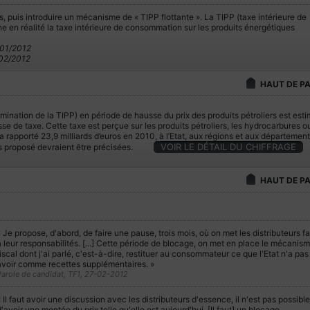
s, puis introduire un mécanisme de « TIPP flottante ». La TIPP (taxe intérieure de
e en réalité la taxe intérieure de consommation sur les produits énergétiques
/01/2012
/02/2012
HAUT DE P
mination de la TIPP) en période de hausse du prix des produits pétroliers est est
sse de taxe. Cette taxe est perçue sur les produits pétroliers, les hydrocarbures o
a rapporté 23,9 milliards d’euros en 2010, à l’Etat, aux régions et aux département
VOIR LE DÉTAIL DU CHIFFRAGE
ts proposé devraient être précisées.
HAUT DE P
 Je propose, d'abord, de faire une pause, trois mois, où on met les distributeurs f
 leur responsabilités. [...] Cette période de blocage, on met en place le mécanis
iscal dont j'ai parlé, c'est-à-dire, restituer au consommateur ce que l'Etat n'a pas
avoir comme recettes supplémentaires. »
arole de candidat, TF1, 27-02-2012
 Il faut avoir une discussion avec les distributeurs d'essence, il n'est pas possible
'avoir une montée du prix telle qu'elle est aujourd'hui. [Il faut] un blocage