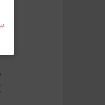
é.
eut
gne
.
s
é
es
s