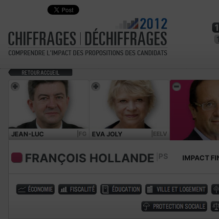
JEAN-LUC
|FG
EVA JOLY
|EELV
MÉLENCHON
FRANÇOIS HOLLANDE
PS
IMPACT FI