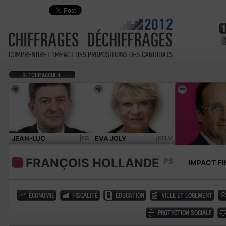
JEAN-LUC
|FG
EVA JOLY
|EELV
MÉLENCHON
FRANÇOIS HOLLANDE
PS
IMPACT FI