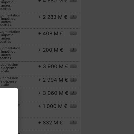
+ 4 580 M €
4
d'impôt ou
'autres
ecettes
Augmentation
+ 2 283 M €
3
d'impôt ou
'autres
ecettes
Augmentation
+ 408 M €
5
d'impôt ou
'autres
ecettes
Augmentation
+ 200 M €
3
d'impôt ou
'autres
ecettes
Suppression
+ 3 900 M €
3
de dépense
iscale
Suppression
+ 2 994 M €
4
de dépense
iscale
Suppression
+ 3 060 M €
5
de dépense
iscale
Augmentation
+ 1 000 M €
3
d'impôt ou
'autres
ecettes
Suppression
+ 832 M €
4
de dépense
iscale