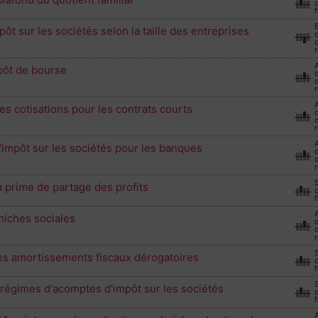
f
pôt sur les sociétés selon la taille des entreprises
d
r
mpôt de bourse
d
r
s cotisations pour les contrats courts
d
r
impôt sur les sociétés pour les banques
d
r
 prime de partage des profits
f
niches sociales
d
r
es amortissements fiscaux dérogatoires
f
 régimes d'acomptes d'impôt sur les sociétés
f