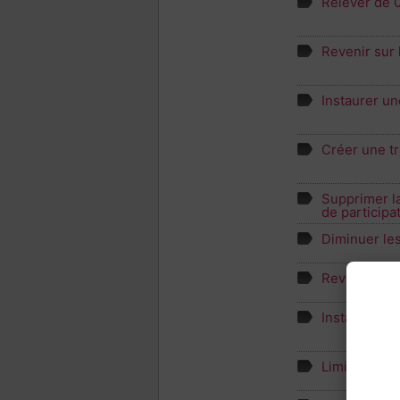
Relever de 0,
Revenir sur 
Instaurer un
Créer une tr
Supprimer la
de participa
Diminuer les
Revenir sur 
Instaurer un
Limiter l'ab