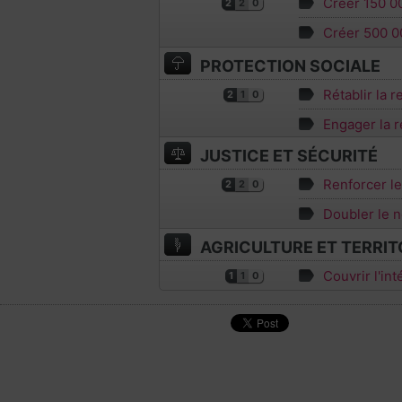
Créer 150 00
2
2
0
Créer 500 0
PROTECTION SOCIALE
Rétablir la r
2
1
0
Engager la 
JUSTICE ET SÉCURITÉ
Renforcer le
2
2
0
Doubler le 
AGRICULTURE ET TERRIT
Couvrir l'int
1
1
0