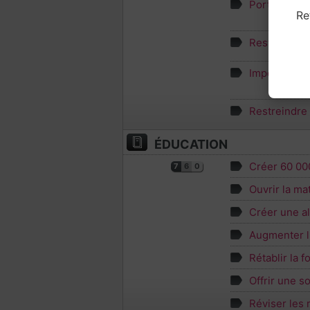
Porter la tr
Re
Restreindre 
Imposer les 
Restreindre
ÉDUCATION
Créer 60 000
7
6
0
Ouvrir la ma
Créer une al
Augmenter l'
Rétablir la 
Offrir une s
Réviser les 