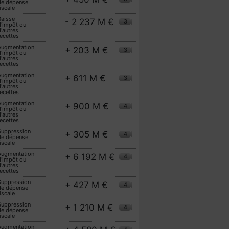
de dépense
iscale
Baisse
- 2 237 M €
3
d'impôt ou
'autres
ecettes
Augmentation
+ 203 M €
3
d'impôt ou
'autres
ecettes
Augmentation
+ 611 M €
3
d'impôt ou
'autres
ecettes
Augmentation
+ 900 M €
4
d'impôt ou
'autres
ecettes
Suppression
+ 305 M €
4
de dépense
iscale
Augmentation
+ 6 192 M €
4
d'impôt ou
'autres
ecettes
Suppression
+ 427 M €
4
de dépense
iscale
Suppression
+ 1 210 M €
4
de dépense
iscale
Augmentation