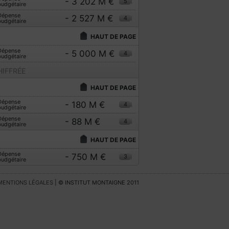
- 3 202 M €
5
budgétaire
Dépense
- 2 527 M €
4
budgétaire
HAUT DE PAGE
Dépense
- 5 000 M €
4
budgétaire
IFFRÉE
HAUT DE PAGE
Dépense
- 180 M €
4
budgétaire
Dépense
- 88 M €
4
budgétaire
HAUT DE PAGE
Dépense
- 750 M €
3
budgétaire
MENTIONS LÉGALES
| © INSTITUT MONTAIGNE 2011