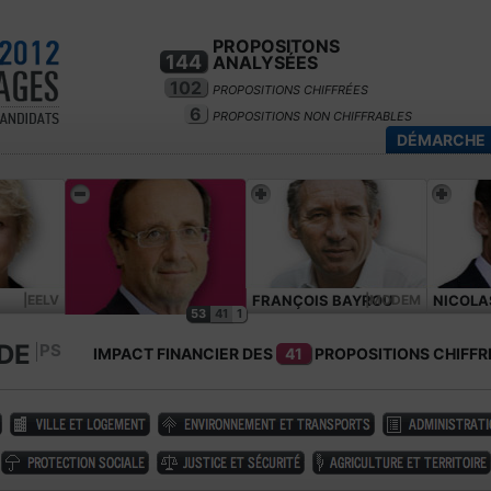
PROPOSITONS
144
ANALYSÉES
102
PROPOSITIONS CHIFFRÉES
6
PROPOSITIONS NON CHIFFRABLES
DÉMARCHE
|EELV
FRANÇOIS BAYROU
|MODEM
NICOLA
53
41
1
DE
PS
IMPACT FINANCIER DES
41
PROPOSITIONS CHIFFR