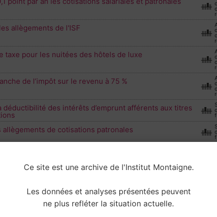
1 point par an les cotisations salariales et patronales
d
r
les allègements de l'ISF
d
r
e taxe pour les nuitées des hôtels de luxe
d
r
anche de l’impôt sur le revenu à 75 %
d
r
 déductibilité des intérêts d’emprunt afférents aux titres
tions
f
 allègements de cotisations patronales
f
la défiscalisation des heures supplémentaires
f
Ce site est une archive de l'Institut Montaigne.
e taxe sur les transactions financières
d
r
Les données et analyses présentées peuvent
attement sur les successions
ne plus refléter la situation actuelle.
f