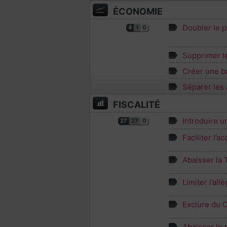
ÉCONOMIE
Doubler le p
4
1
0
Supprimer l
Créer une b
Séparer les 
FISCALITÉ
Introduire u
27
27
0
Faciliter l’
Abaisser la 
Limiter l’al
Exclure du C
Abaisser le 