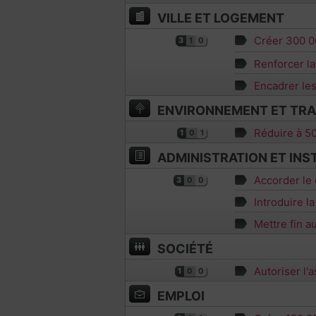
VILLE ET LOGEMENT
Créer 300 0
3
1
0
Renforcer la
Encadrer les
ENVIRONNEMENT ET TR
Réduire à 50
1
0
1
ADMINISTRATION ET INS
Accorder le 
3
0
0
Introduire l
Mettre fin 
SOCIÉTÉ
Autoriser l'
1
0
0
EMPLOI