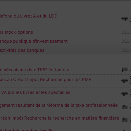
lafond du Livret A et du LDD
d
r
es stock-options
DÉCH
anque publique d'investissement
DÉCH
activités des banques
DÉCH
n mécanisme de « TIPP flottante »
C
accès au Crédit Impôt Recherche pour les PME
f
C
TVA sur les livres et les spectacles
f
lègement résultant de la réforme de la taxe professionnelle
f
rédit Impôt Recherche la recherche en matière financière
f
plafond du quotient familial