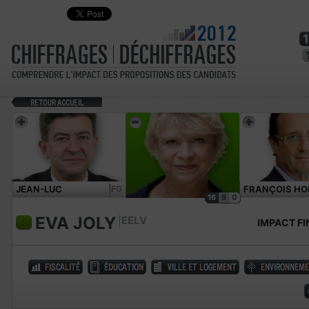
JEAN-LUC
|FG
FRANÇOIS HO
16
9
0
MÉLENCHON
EVA JOLY
EELV
IMPACT FI