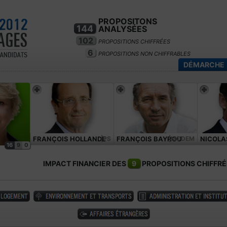
PROPOSITONS
144
ANALYSÉES
102
PROPOSITIONS CHIFFRÉES
6
PROPOSITIONS NON CHIFFRABLES
DÉMARCHE
FRANÇOIS HOLLANDE
|PS
FRANÇOIS BAYROU
|MODEM
NICOLA
16
9
0
IMPACT FINANCIER DES
9
PROPOSITIONS CHIFFRÉ