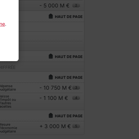
Dépense
- 5 000 M €
2
budgétaire
HAUT DE PAGE
gne
.
IFFRÉE
IFFRÉE
IFFRÉE
HAUT DE PAGE
IFFRÉE
HAUT DE PAGE
Dépense
- 10 750 M €
3
budgétaire
Baisse
- 1 100 M €
4
d'impôt ou
'autres
ecettes
HAUT DE PAGE
Mesure
+ 3 000 M €
5
d'économie
budgétaire