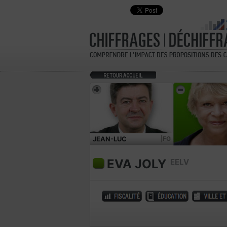
JEAN-LUC
|FG
MÉLENCHON
EVA JOLY
EELV