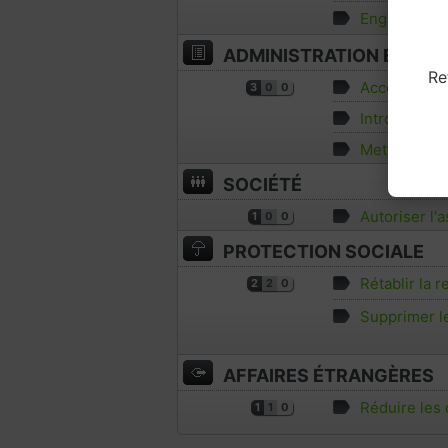
Engager un p
ADMINISTRATION ET INS
Re
Accorder le 
3
0
0
Introduire l
Mettre fin 
SOCIÉTÉ
Autoriser l'
1
0
0
PROTECTION SOCIALE
Rétablir la r
2
2
0
Supprimer l
AFFAIRES ÉTRANGÈRES
Réduire les 
1
1
0