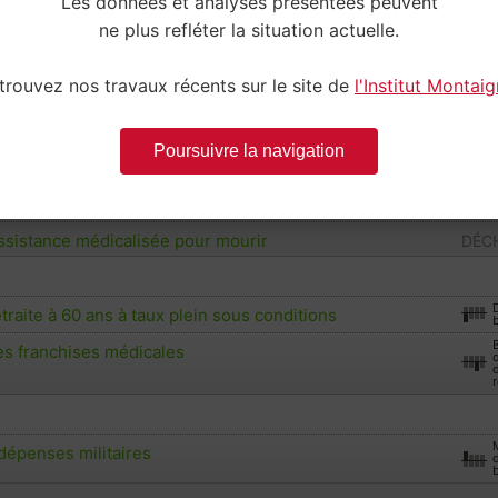
Les données et analyses présentées peuvent
lan massif d’investissement dans les transports collectifs
ne plus refléter la situation actuelle.
TITUTIONS
trouvez nos travaux récents sur le site de
l'Institut Montai
droit de vote aux étrangers aux élections locales
DÉCH
a proportionnelle aux élections législatives
DÉCH
Poursuivre la navigation
au cumul des mandats
DÉCH
assistance médicalisée pour mourir
DÉCH
etraite à 60 ans à taux plein sous conditions
es franchises médicales
d
r
dépenses militaires