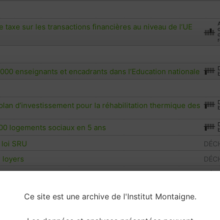
e taxe sur les transactions financières au niveau de l’UE
d
r
000 enseignants et encadrants dans l’Education nationale
lan d’investissement pour la réhabilitation thermique des
00 logements sociaux en 5 ans
 loi SRU
DÉCH
 loyers
DÉCH
 réquisition des logements vacants
DÉCH
ANSPORTS
Ce site est une archive de l'Institut Montaigne.
loitation du nucléaire civil en 20 ans