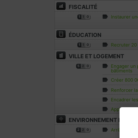
FISCALITÉ
Instaurer un
1
1
0
ÉDUCATION
Recruter 20 
1
1
0
VILLE ET LOGEMENT
Engager un p
5
2
0
bâtiments
Créer 800 0
Renforcer la
Encadrer les
Appliquer la
ENVIRONNEMENT ET TR
Arrêter l’exp
2
2
0