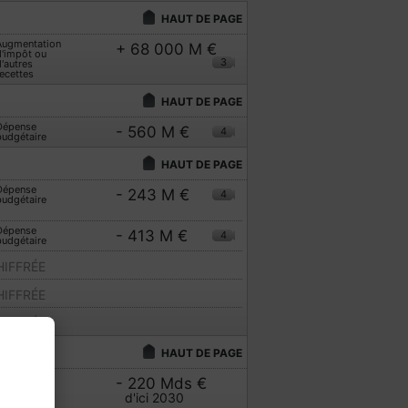
HAUT DE PAGE
Augmentation
+ 68 000 M €
d'impôt ou
3
'autres
ecettes
HAUT DE PAGE
Dépense
- 560 M €
4
budgétaire
HAUT DE PAGE
Dépense
- 243 M €
4
budgétaire
Dépense
- 413 M €
4
budgétaire
IFFRÉE
IFFRÉE
IFFRÉE
HAUT DE PAGE
Dépense
- 220 Mds €
budgétaire
d'ici 2030