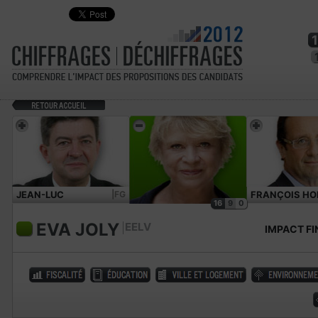
JEAN-LUC
|FG
FRANÇOIS HO
16
9
0
MÉLENCHON
EVA JOLY
EELV
IMPACT FI