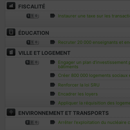
FISCALITÉ
Instaurer une taxe sur les transact
1
1
0
ÉDUCATION
Recruter 20 000 enseignants et enc
1
1
0
VILLE ET LOGEMENT
Engager un plan d’investissement p
5
2
0
bâtiments
Créer 800 000 logements sociaux 
Renforcer la loi SRU
Encadrer les loyers
Appliquer la réquisition des logem
ENVIRONNEMENT ET TRANSPORTS
Arrêter l’exploitation du nucléaire c
2
2
0