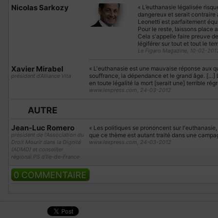
Nicolas Sarkozy
« L’euthanasie légalisée risq
dangereux et serait contraire 
Leonetti est parfaitement équil
Pour le reste, laissons place 
Cela s'appelle faire preuve d
légiférer sur tout et tout le te
Le Figaro Magazine, 10-02-201
Xavier Mirabel
« L'euthanasie est une mauvaise réponse aux que
souffrance, la dépendance et le grand âge. […] 
président d'Alliance Vita
en toute légalité la mort [serait une] terrible rég
www.lexpress.com, 24-03-2012
AUTRE
Jean-Luc Romero
« Les politiques se prononcent sur l'euthanasie, 
président de l'Association du
que ce thème est autant traité dans une campa
Droit Mourir dans la Dignité
www.lexpress.com, 24-03-2012
(ADMD) et conseiller
régional PS d'Ile-de-France
0 COMMENTAIRE