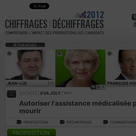
JEAN-LUC
|FG
FRANÇOIS HO
16
9
0
MÉLENCHON
SOCIÉTÉ
EVA JOLY
EELV
Autoriser l'assistance médicalisée 
mourir
PROPOSITION
DÉCHIFFRAGE
COMMENTAIR
PROPOSITION