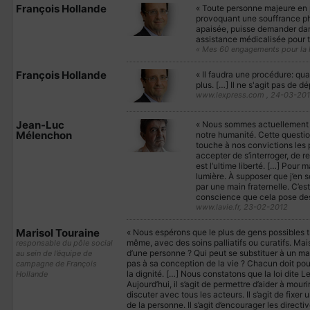
François Hollande
« Toute personne majeure en 
provoquant une souffrance ph
apaisée, puisse demander dans
assistance médicalisée pour te
« Mes 60 engagements pour la 
François Hollande
« Il faudra une procédure: q
plus. […] Il ne s'agit pas de d
www.lexpress.com , 24-03-20
Jean-Luc
« Nous sommes actuellement so
Mélenchon
notre humanité. Cette question
touche à nos convictions les pl
accepter de s’interroger, de r
est l’ultime liberté. […] Pour
lumière. À supposer que j’en 
par une main fraternelle. C’est
conscience que cela pose des di
www.lavie.fr, 23-02-2012
Marisol Touraine
« Nous espérons que le plus de gens possibles 
même, avec des soins palliatifs ou curatifs. Mais
responsable du pôle social
d’une personne ? Qui peut se substituer à un ma
au sein de l’équipe de
pas à sa conception de la vie ? Chacun doit pou
campagne de François
la dignité. […] Nous constatons que la loi dite Le
Hollande
Aujourd’hui, il s’agit de permettre d’aider à mouri
discuter avec tous les acteurs. Il s’agit de fixe
de la personne. Il s’agit d’encourager les direc