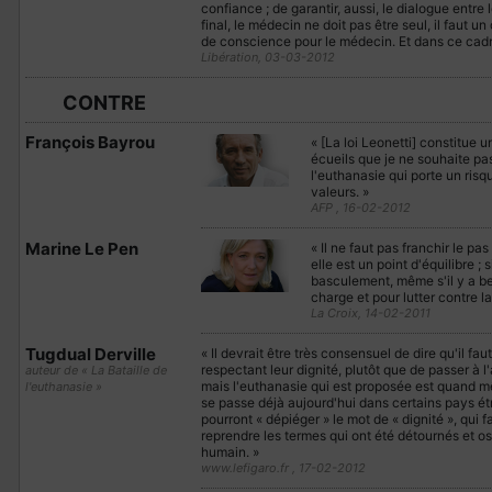
confiance ; de garantir, aussi, le dialogue entre 
final, le médecin ne doit pas être seul, il faut un
de conscience pour le médecin. Et dans ce cadre 
Libération, 03-03-2012
CONTRE
François Bayrou
« [La loi Leonetti] constitue u
écueils que je ne souhaite pas
l'euthanasie qui porte un ris
valeurs. »
AFP , 16-02-2012
Marine Le Pen
« Il ne faut pas franchir le pas
elle est un point d'équilibre ;
basculement, même s'il y a be
charge et pour lutter contre la
La Croix, 14-02-2011
Tugdual Derville
« Il devrait être très consensuel de dire qu'il f
respectant leur dignité, plutôt que de passer à l'a
auteur de « La Bataille de
mais l'euthanasie qui est proposée est quand
l'euthanasie »
se passe déjà aujourd'hui dans certains pays étr
pourront « dépiéger » le mot de « dignité », qui f
reprendre les termes qui ont été détournés et oser
humain. »
www.lefigaro.fr , 17-02-2012