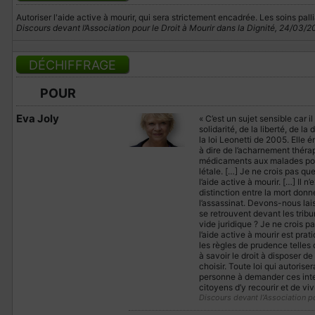
Autoriser l'aide active à mourir, qui sera strictement encadrée. Les soins pal
Discours devant l’Association pour le Droit à Mourir dans la Dignité, 24/03/2
DÉCHIFFRAGE
POUR
Eva Joly
« C’est un sujet sensible car i
solidarité, de la liberté, de la
la loi Leonetti de 2005. Elle é
à dire de l’acharnement thérap
médicaments aux malades pour 
létale. […] Je ne crois pas que
l’aide active à mourir. […] Il 
distinction entre la mort don
l’assassinat. Devons-nous lais
se retrouvent devant les trib
vide juridique ? Je ne crois pa
l’aide active à mourir est prat
les règles de prudence telles q
à savoir le droit à disposer d
choisir. Toute loi qui autorise
personne à demander ces inter
citoyens d’y recourir et de viv
Discours devant l’Association p