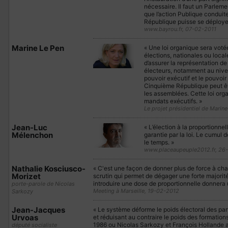
nécessaire. Il faut un Parlem
que l’action Publique conduit
République puisse se déployer
www.bayrou.fr, 07-02-2011
Marine Le Pen
« Une loi organique sera votée
élections, nationales ou locale
d’assurer la représentation de 
électeurs, notamment au nivea
pouvoir exécutif et le pouvoir 
Cinquième République peut être
les assemblées. Cette loi org
mandats exécutifs. »
Le projet présidentiel de Marine
Jean-Luc
« L’élection à la proportionnel
Mélenchon
garantie par la loi. Le cumul
le temps. »
www.placeaupeuple2012.fr, 26
Nathalie Kosciusco-
« C'est une façon de donner plus de force à ch
Morizet
scrutin qui permet de dégager une forte majorité
introduire une dose de proportionnelle donnera u
porte-parole de Nicolas
Meeting à Marseille, 19-02-2012
Sarkozy
Jean-Jacques
« Le système déforme le poids électoral des part
Urvoas
et réduisant au contraire le poids des formations
1986 ou Nicolas Sarkozy et François Hollande auj
député socialiste