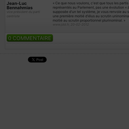
Jean-Luc
« Ce que nous voulons, c'est que tous les partis
Bennahmias
représentés au Parlement, pas une évolution « à l
supposée d'un tel système, je vous renvoie au 
vice président du parti
une première moitié d'élus au scrutin uninominal
centriste
moitié au scrutin proportionnel plurinominal. »
www.jdd.fr, 20-02-2012
0 COMMENTAIRE