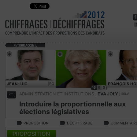
JEAN-LUC
|FG
FRANÇOIS HO
16
9
0
MÉLENCHON
ADMINISTRATION ET INSTITUTIONS
EVA JOLY
EELV
Introduire la proportionnelle aux
élections législatives
PROPOSITION
DÉCHIFFRAGE
COMMENTAIR
PROPOSITION