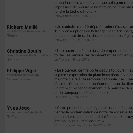
proportionnelle afin d'éviter que cela génère trop
impossible de réduire le nombre de parlementair
rendre la tâche difficile. »
www.jdd.fr, 20-02-2012
Richard Mallié
« Je souhaite que 40 députés soient élus sur ce
11 circonscriptions de l'étranger, les 18 de Paris
élu UMP des Bouches-du-
en place tout de suite, dès les prochaines législ
Rhône
www.lejdd.fr, 21-02-2012
Christine Boutin
« Une ouverture à une dose de proportionnelle 
toutes les sensibilités représentatives doivent y
présidente du Parti chrétien-
Le Monde, 19-02-2012
démocrate
Philippe Vigier
« Le Nouveau centre porte depuis toujours l’ins
la pleine expression du pluralisme dans la vie p
secrétaire général du
majorité claire à l’Assemblée nationale. Les Fra
Nouveau Centre
l’Assemblée nationale représentera toute la divers
un premier message d’ouverture à l’adresse des 
cette campagne présidentielle. »
Le Monde , 19-02-2012
Yves Jégo
« Cette proposition, qui figure dans les 111 prop
véritable modernisation de notre démocratie. Mê
vice-président du Parti
perspective, j'incite le candidat Nicolas Sarkozy
Radical
être soumise au referendum. »
Communiqué de presse, 19-02-2012