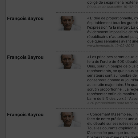
obligé de s’exprimer à l’extérie
Discours de Marseille, 19-02-2
François Bayrou
« L'idée de proportionnelle, c'
équitablement tous les grands
l'expression "à la marge". La c
évidemment impossible de réali
républicains n'autorisent pas
quelques semaines avant une 
www.lemonde.fr, 19-02-2012
François Bayrou
« Les principes seront ceux-ci
fera de l'ordre de 400 députés
Unis, pour un peuple de plus 
représentants, ce que nous ap
sénateurs sont au nombre de 1
conservera comme aujourd'hui
au scrutin majoritaire. Un qua
scrutin proportionnel. La règl
représenter enfin de manière s
barre de 5 % des voix à l'Asse
« 20 propositions pour un nouv
François Bayrou
« Concernant l’Assemblée, il n
face de notre président une a
élu député sur ses idées et p
Tous les courants d’opinion a
l’Assemblée pour que toutes le
l’instauration d’une part signi