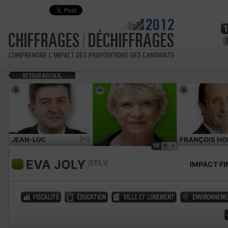
JEAN-LUC
|FG
FRANÇOIS HO
16
9
0
MÉLENCHON
EVA JOLY
EELV
IMPACT FI