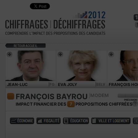
JEAN-LUC
|FG
EVA JOLY
|EELV
FRANÇOIS HO
MÉLENCHON
FRANÇOIS BAYROU
MODEM
PRÉCISION
IMPACT FINANCIER DES
7
PROPOSITIONS CHIFFRÉES