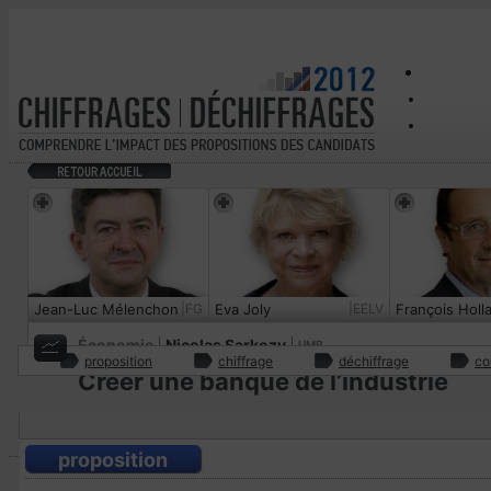
Jean-Luc Mélenchon
|FG
Eva Joly
|EELV
François Holl
Économie
Nicolas Sarkozy
UMP
proposition
chiffrage
déchiffrage
co
Créer une banque de l’industrie
proposition