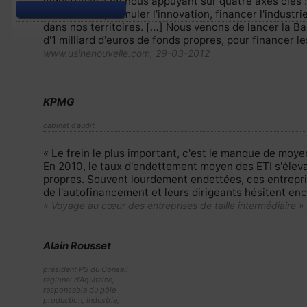
industrielle » en nous appuyant sur quatre axes clés :
industrielles, stimuler l'innovation, financer l'industr
dans nos territoires. […] Nous venons de lancer la Ba
d'1 milliard d'euros de fonds propres, pour financer le
www.usinenouvelle.com, 29-03-2012
KPMG
cabinet d’audit
« Le frein le plus important, c'est le manque de moy
En 2010, le taux d'endettement moyen des ETI s'éleva
propres. Souvent lourdement endettées, ces entrepris
de l'autofinancement et leurs dirigeants hésitent enco
« Voyage au cœur des entreprises de taille intermédiaire »
Alain Rousset
président PS du Conseil
régional d’Aquitaine,
responsable du pôle
production, industrie,