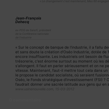
« Le changement c'est maintenant, Mes 60 engagem
Jean-François
Dehecq
ex-PDG de Sanofi, président
de la Conférence nationale
de l'industrie
« Sur le concept de banque de l'industrie, il a fallu d
et sans doute la création d'Oséo Industrie, dotée de 1 
encore insuffisante. Les industriels ont besoin de flux,
trésorerie, c'est énorme surtout au moment où les d
s'allongent. Il faut en parler sérieusement et on ne pe
vitesse. Maintenant, faut-il mettre tout cela dans 
le propose le candidat socialiste, où seraient fusion
Oséo, le Fonds stratégique d'investissement (FSI) ? Ce
faudrait donner une sacrée latitude aux gens qui en so
www.usinenouvelle.com, 15-03-2012
0 commentaire