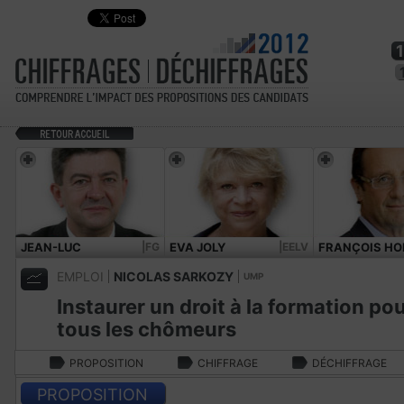
JEAN-LUC
|FG
EVA JOLY
|EELV
FRANÇOIS HO
MÉLENCHON
EMPLOI
NICOLAS SARKOZY
UMP
Instaurer un droit à la formation po
tous les chômeurs
PROPOSITION
CHIFFRAGE
DÉCHIFFRAGE
PROPOSITION