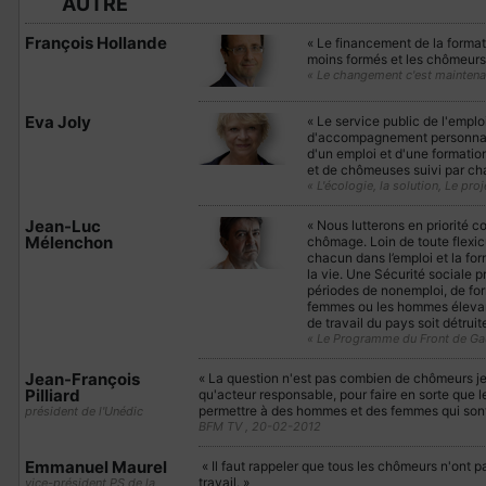
AUTRE
François Hollande
« Le financement de la formati
moins formés et les chômeurs
« Le changement c'est maintena
Eva Joly
« Le service public de l'emplo
d'accompagnement personnal
d'un emploi et d'une formatio
et de chômeuses suivi par ch
« L'écologie, la solution, Le pro
Jean-Luc
« Nous lutterons en priorité c
Mélenchon
chômage. Loin de toute flexic
chacun dans l’emploi et la fo
la vie. Une Sécurité sociale p
périodes de nonemploi, de form
femmes ou les hommes élevant
de travail du pays soit détrui
« Le Programme du Front de Gau
Jean-François
« La question n'est pas combien de chômeurs je
Pilliard
qu'acteur responsable, pour faire en sorte que 
permettre à des hommes et des femmes qui sont é
président de l'Unédic
BFM TV , 20-02-2012
Emmanuel Maurel
« Il faut rappeler que tous les chômeurs n'ont pa
travail. »
vice-président PS de la