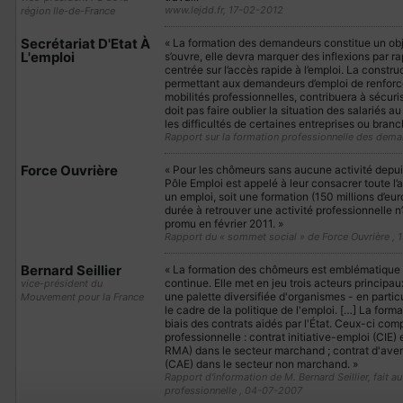
www.lejdd.fr, 17-02-2012
région Ile-de-France
Secrétariat D'Etat À
« La formation des demandeurs constitue un objec
L'emploi
s’ouvre, elle devra marquer des inflexions par 
centrée sur l’accès rapide à l’emploi. La constru
permettant aux demandeurs d’emploi de renforce
mobilités professionnelles, contribuera à sécuri
doit pas faire oublier la situation des salariés 
les difficultés de certaines entreprises ou branch
Rapport sur la formation professionnelle des dem
Force Ouvrière
« Pour les chômeurs sans aucune activité depu
Pôle Emploi est appelé à leur consacrer toute l’a
un emploi, soit une formation (150 millions d’e
durée à retrouver une activité professionnelle n’
promu en février 2011. »
Rapport du « sommet social » de Force Ouvrière , 
Bernard Seillier
« La formation des chômeurs est emblématique 
continue. Elle met en jeu trois acteurs principau
vice-président du
une palette diversifiée d'organismes - en partic
Mouvement pour la France
le cadre de la politique de l'emploi. […] La for
biais des contrats aidés par l'État. Ceux-ci co
professionnelle : contrat initiative-emploi (CIE)
RMA) dans le secteur marchand ; contrat d'ave
(CAE) dans le secteur non marchand. »
Rapport d'information de M. Bernard Seillier, fait
professionnelle , 04-07-2007