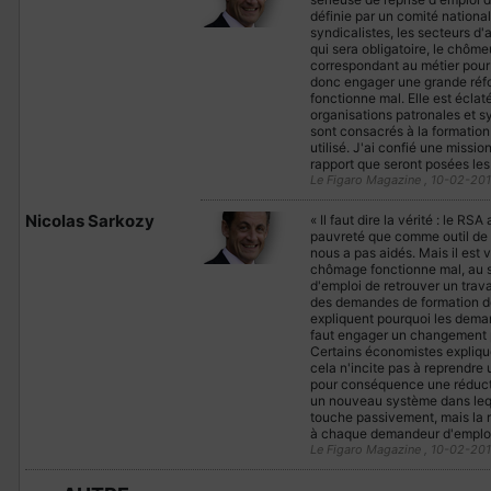
définie par un comité national
syndicalistes, les secteurs d'
qui sera obligatoire, le chôme
correspondant au métier pour 
donc engager une grande réfor
fonctionne mal. Elle est éclat
organisations patronales et sy
sont consacrés à la formation 
utilisé. J'ai confié une missio
rapport que seront posées les
Le Figaro Magazine , 10-02-20
Nicolas Sarkozy
« Il faut dire la vérité : le 
pauvreté que comme outil de ré
nous a pas aidés. Mais il est
chômage fonctionne mal, au s
d'emploi de retrouver un trava
des demandes de formation des
expliquent pourquoi les deman
faut engager un changement p
Certains économistes expliqu
cela n'incite pas à reprendre 
pour conséquence une réducti
un nouveau système dans leque
touche passivement, mais la r
à chaque demandeur d'emploi e
Le Figaro Magazine , 10-02-20