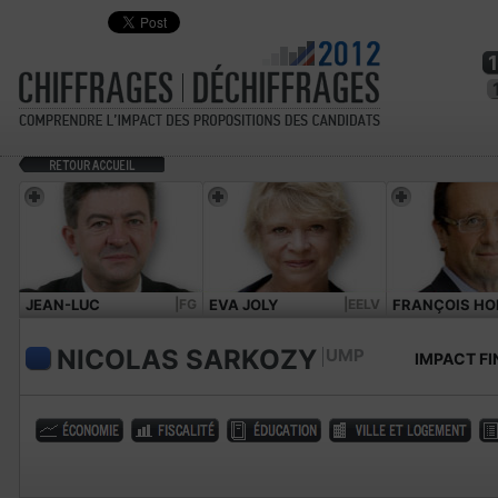
JEAN-LUC
|FG
EVA JOLY
|EELV
FRANÇOIS HO
MÉLENCHON
NICOLAS SARKOZY
UMP
IMPACT FI