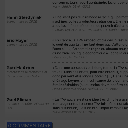
consommateurs [pour] contraindre les entreprises
www.lejdd.fr, 03-01-2012
Henri Sterdyniak
« Il ne s’agit pas d’un remède miracle qui permett
machines ou les producteurs étrangers. Elle ne pou
économiste à l’OFCE
aboutissait à une réduction de pouvoir d’achat d
Clair&Net@OFCE, « La TVA sociale, un remède mira
Eric Heyer
« En France, la TVA est déductible des investis
le coût du capital. Il ne faut donc pas s'attendr
économiste à l'OFCE
l'emploi. […] Ce serait le règne du chacun pour 
d'une vraie politique économique à l'échelle e
Libération, 10-04-2007
Patrick Artus
« Dans une perspective de long terme, la TVA soc
travail. Mais ces effets, pour être obtenus, sup
directeur de la recherche et
donc peuvent être longs à obtenir. […] Dans une 
des études chez Natixis
chômage keynésien (insuffisance de la demande),
être indésirables (ou du moins devraient être cor
Flash Economie n°234, Natixis, 21-06-2007
Gaël Sliman
« La TVA sociale est une idée très difficile à as
vont augmenter. Le terme TVA lui-même est tabo
directeur du pôle Opinion de
sans distinction, il est de loin l'impôt le moins 
BVA
www.lexpress.fr, 02-01-2012
0 COMMENTAIRE