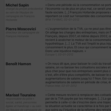
Michel Sapin
« Dans une période où la consommation se porte
l'économie va de plus en plus mal, ce serait un
chargé du projet présidentiel
faute sociale. […] François Hollande proposera 
au sein de l’équipe de
reportant ce coût sur l'ensemble des consomma
campagne de François
BFM TV-RMC, 02-01-2012
Hollande
Pierre Moscovici
« L'augmentation de la TVA, ça ne peut pas être 
On allège les charges des entreprises, mais on
directeur de campagne de
Français, depuis 2007, et même depuis 2002, ont
François Hollande
revient à assécher le moteur de la consommation.
hypothétique. […] La TVA est l'impôt le plus inj
consomment le plus. Et ceux qui consomment le p
Donc une injustice majeure. »
Europe 1, 03-01-2012
Benoît Hamon
« On nous dit que, pour baisser le coût du trav
salaire, on va baisser les cotisations sociales e
plus cher pour que nos entreprises soient plus 
c'est, afin d'être plus compétitifs, de baisser le 
augmentations de salaire jusqu'ici ? Non. Est-ce
augmentations de salaire en période de crise, 
France Inter, 02-01-2012
Marisol Touraine
« Cette mesure revient à remplacer des cotisati
par de la TVA payée par les ménages. […] La ga
responsable du pôle «
permette à celle-ci de s'inscrire dans une traject
social, santé, personnes
la situation actuelle se caractérise à la fois par
âgées et handicap » au sein
aux soins ou l'injustice de la reforme des retraite
de l’équipe de campagne de