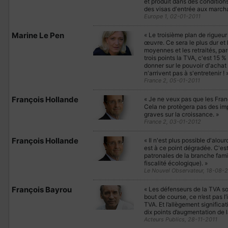
et produit dans des condition
des visas d'entrée aux marchan
Europe 1, 02-01-2011
Marine Le Pen
« Le troisième plan de rigueu
œuvre. Ce sera le plus dur et l
moyennes et les retraités, par
trois points la TVA, c'est 15
donner sur le pouvoir d'acha
n'arrivent pas à s'entretenir ! 
France 2, 05-01-2011
François Hollande
« Je ne veux pas que les Franç
Cela ne protègera pas des im
graves sur la croissance. »
France 2, 03-01-2012
François Hollande
« Il n'est plus possible d'alo
est à ce point dégradée. C'es
patronales de la branche fami
fiscalité écologique). »
Le Nouvel Observateur, 18-08-2
François Bayrou
« Les défenseurs de la TVA soc
bout de course, ce n’est pas 
TVA. Et l’allègement significat
dix points d’augmentation de l
Acteurs Publics, 28-11-2011