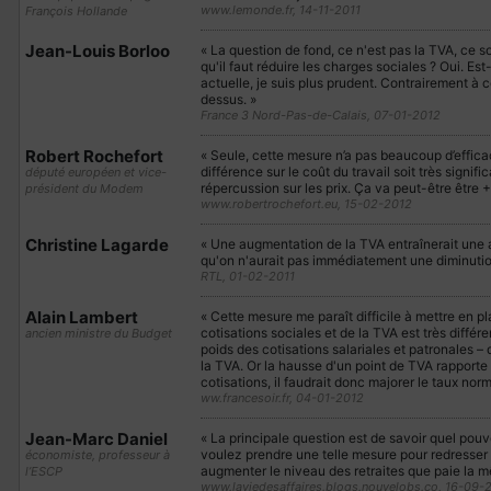
www.lemonde.fr, 14-11-2011
François Hollande
Jean-Louis Borloo
« La question de fond, ce n'est pas la TVA, ce so
qu'il faut réduire les charges sociales ? Oui. Es
actuelle, je suis plus prudent. Contrairement à c
dessus. »
France 3 Nord-Pas-de-Calais, 07-01-2012
Robert Rochefort
« Seule, cette mesure n’a pas beaucoup d’efficacit
différence sur le coût du travail soit très signifi
député européen et vice-
répercussion sur les prix. Ça va peut-être être + 
président du Modem
www.robertrochefort.eu, 15-02-2012
Christine Lagarde
« Une augmentation de la TVA entraînerait une
qu'on n'aurait pas immédiatement une diminutio
RTL, 01-02-2011
Alain Lambert
« Cette mesure me paraît difficile à mettre en pl
cotisations sociales et de la TVA est très différe
ancien ministre du Budget
poids des cotisations salariales et patronales – 
la TVA. Or la hausse d'un point de TVA rappor
cotisations, il faudrait donc majorer le taux nor
ww.francesoir.fr, 04-01-2012
Jean-Marc Daniel
« La principale question est de savoir quel pouvo
voulez prendre une telle mesure pour redresser 
économiste, professeur à
augmenter le niveau des retraites que paie la m
l’ESCP
www.laviedesaffaires.blogs.nouvelobs.co, 16-09-