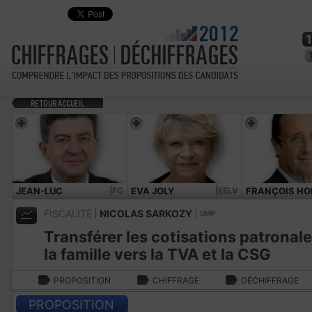
JEAN-LUC
|FG
EVA JOLY
|EELV
FRANÇOIS HO
MÉLENCHON
FISCALITÉ
NICOLAS SARKOZY
UMP
Transférer les cotisations patronale
la famille vers la TVA et la CSG
PROPOSITION
CHIFFRAGE
DÉCHIFFRAGE
PROPOSITION