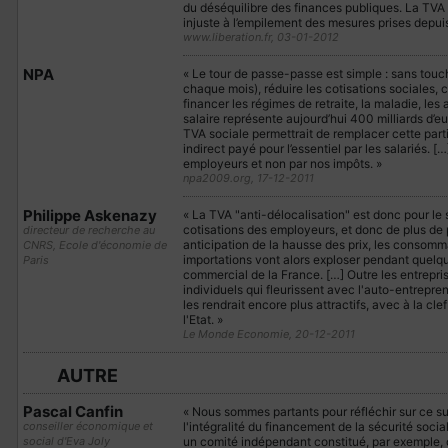
du déséquilibre des finances publiques. La TVA s
injuste à l’empilement des mesures prises depuis
www.liberation.fr, 03-01-2012
NPA
« Le tour de passe-passe est simple : sans touch
chaque mois), réduire les cotisations sociales, 
financer les régimes de retraite, la maladie, les
salaire représente aujourd’hui 400 milliards d’eur
TVA sociale permettrait de remplacer cette part
indirect payé pour l’essentiel par les salariés. 
employeurs et non par nos impôts. »
npa2009.org, 17-12-2011
Philippe Askenazy
« La TVA "anti-délocalisation" est donc pour le 
cotisations des employeurs, et donc de plus de p
directeur de recherche au
anticipation de la hausse des prix, les consomma
CNRS, Ecole d'économie de
importations vont alors exploser pendant quelq
Paris
commercial de la France. […] Outre les entrepris
individuels qui fleurissent avec l'auto-entrepre
les rendrait encore plus attractifs, avec à la c
l'Etat. »
Le Monde Economie, 20-12-2011
AUTRE
Pascal Canfin
« Nous sommes partants pour réfléchir sur ce suje
conseiller économique et
l'intégralité du financement de la sécurité socia
social d'Eva Joly
un comité indépendant constitué, par exemple, 