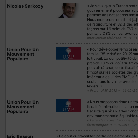
Nicolas Sarkozy
« Je veux que la France reste 
gouvernement proposera au par
partielle des cotisations famil
Nous monterons en sifflet [...
de l’agriculture et 82 % des e
façons par 1.6 point de TVA s
points la CSG sur les revenus 
Intervention télévisée, 29-01-2
Union Pour Un
« Pour développer l’emploi en 
Mouvement
famille (35 Mds€ en 2012) sur 
Populaire
le travail. La compétitivité d
prés de 10 % du coût du travail.
pouvoir d’achat, cette fiscalit
l’impôt sur les sociétés des gr
inférieur à celui des PME, la f
souhaitons travailler avec les
leviers. »
« Projet UMP 2012 » , 14-12-20
Union Pour Un
« Nous proposons donc un tran
Mouvement
fiscalité anti-délocalisation 
Populaire
fiscalité qui rétablit des con
environnementale équitables.
« Le rendez-vous du courage, 1è
économiques et sociales », 22-
Eric Besson
« Le coût du travail fait partie des éléments-clé 