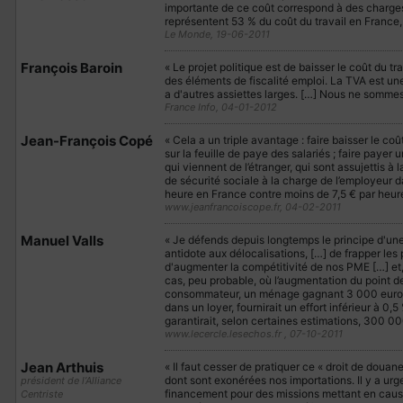
importante de ce coût correspond à des charges 
représentent 53 % du coût du travail en France,
Le Monde, 19-06-2011
François Baroin
« Le projet politique est de baisser le coût du tr
des éléments de fiscalité emploi. La TVA est une p
a d'autres assiettes larges. […] Nous ne somme
France Info, 04-01-2012
Jean-François Copé
« Cela a un triple avantage : faire baisser le coû
sur la feuille de paye des salariés ; faire payer 
qui viennent de l’étranger, qui sont assujettis à
de sécurité sociale à la charge de l’employeur d
heure en France contre moins de 7,5 € par heur
www.jeanfrancoiscope.fr, 04-02-2011
Manuel Valls
« Je défends depuis longtemps le principe d'une
antidote aux délocalisations, […] de frapper les
d'augmenter la compétitivité de nos PME […] et, 
cas, peu probable, où l’augmentation du point d
consommateur, un ménage gagnant 3 000 euros n
dans un loyer, fournirait un effort inférieur à 
garantirait, selon certaines estimations, 300 00
www.lecercle.lesechos.fr , 07-10-2011
Jean Arthuis
« Il faut cesser de pratiquer ce « droit de douan
dont sont exonérées nos importations. Il y a ur
président de l’Alliance
financement pour des missions mettant en cause 
Centriste