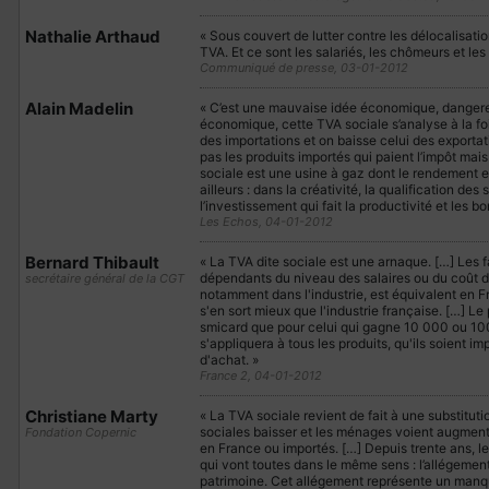
Nathalie Arthaud
« Sous couvert de lutter contre les délocalisa
TVA. Et ce sont les salariés, les chômeurs et le
Communiqué de presse, 03-01-2012
Alain Madelin
« C’est une mauvaise idée économique, dangereu
économique, cette TVA sociale s’analyse à la fo
des importations et on baisse celui des exportati
pas les produits importés qui paient l’impôt ma
sociale est une usine à gaz dont le rendement es
ailleurs : dans la créativité, la qualification des 
l’investissement qui fait la productivité et les bo
Les Echos, 04-01-2012
Bernard Thibault
« La TVA dite sociale est une arnaque. […] Les 
dépendants du niveau des salaires ou du coût de 
secrétaire général de la CGT
notamment dans l'industrie, est équivalent en F
s'en sort mieux que l'industrie française. […] L
smicard que pour celui qui gagne 10 000 ou 10
s'appliquera à tous les produits, qu'ils soient imp
d'achat. »
France 2, 04-01-2012
Christiane Marty
« La TVA sociale revient de fait à une substituti
sociales baisser et les ménages voient augmenter 
Fondation Copernic
en France ou importés. […] Depuis trente ans, l
qui vont toutes dans le même sens : l’allégement d
patrimoine. Cet allégement représente un manque 