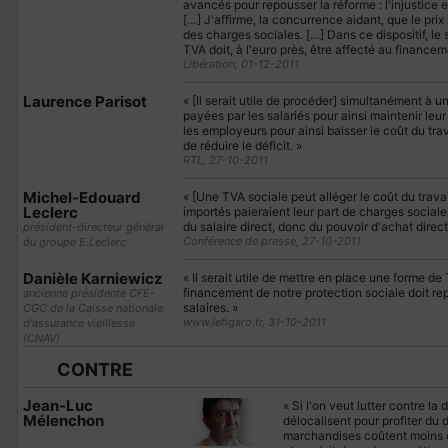
avancés pour repousser la réforme : l'injustice et 
[…] J'affirme, la concurrence aidant, que le prix
des charges sociales. […] Dans ce dispositif, l
TVA doit, à l'euro près, être affecté au finance
Libération, 01-12-2011
Laurence Parisot
« [Il serait utile de procéder] simultanément à
payées par les salariés pour ainsi maintenir leu
les employeurs pour ainsi baisser le coût du trava
de réduire le déficit. »
RTL, 27-10-2011
Michel-Edouard
« [Une TVA sociale peut alléger le coût du travail
Leclerc
importés paieraient leur part de charges sociale
du salaire direct, donc du pouvoir d'achat direct
président-directeur général
Conférence de presse, 27-10-2011
du groupe E.Leclerc
Danièle Karniewicz
« Il serait utile de mettre en place une forme de 
financement de notre protection sociale doit rep
ancienne présidente CFE-
salaires. »
CGC de la Caisse nationale
www.lefigaro.fr, 31-10-2011
d'assurance vieillesse
(CNAV)
CONTRE
Jean-Luc
« Si l'on veut lutter contre la
Mélenchon
délocalisent pour profiter du 
marchandises coûtent moins ch