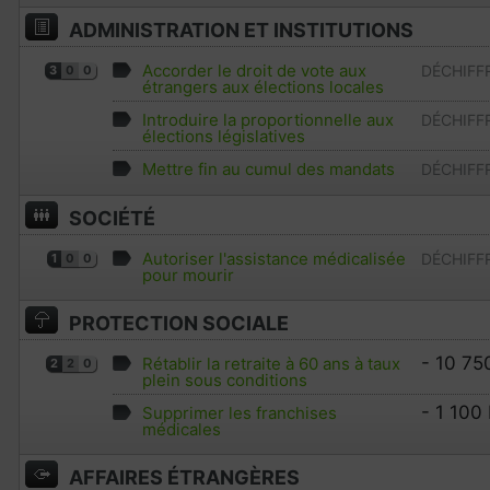
ADMINISTRATION ET INSTITUTIONS
Accorder le droit de vote aux
DÉCHIFF
3
0
0
étrangers aux élections locales
Introduire la proportionnelle aux
DÉCHIFF
élections législatives
Mettre fin au cumul des mandats
DÉCHIFF
SOCIÉTÉ
Autoriser l'assistance médicalisée
DÉCHIFF
1
0
0
pour mourir
PROTECTION SOCIALE
- 10 75
Rétablir la retraite à 60 ans à taux
2
2
0
plein sous conditions
- 1 100
Supprimer les franchises
médicales
AFFAIRES ÉTRANGÈRES