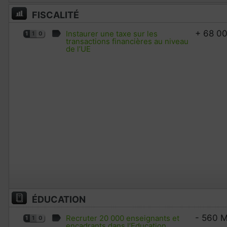
FISCALITÉ
+ 68 0
Instaurer une taxe sur les
1
1
0
transactions financières au niveau
de l’UE
ÉDUCATION
- 560 M
Recruter 20 000 enseignants et
1
1
0
encadrants dans l’Education