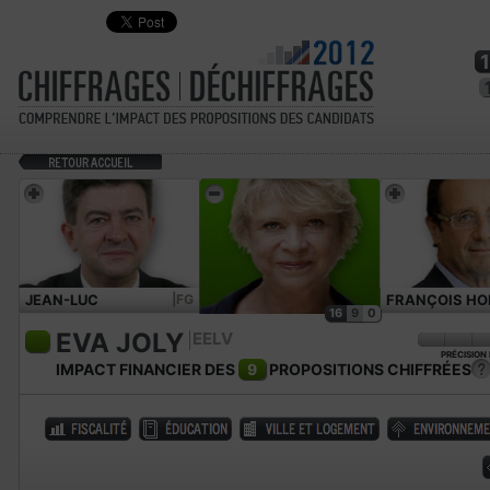
JEAN-LUC
|FG
FRANÇOIS HO
16
9
0
MÉLENCHON
EVA JOLY
EELV
PRÉCISION
IMPACT FINANCIER DES
9
PROPOSITIONS CHIFFRÉES