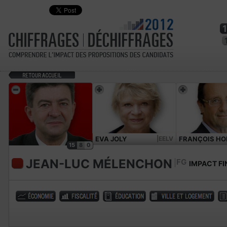
EVA JOLY
|EELV
FRANÇOIS HO
15
8
0
JEAN-LUC MÉLENCHON
FG
IMPACT FI