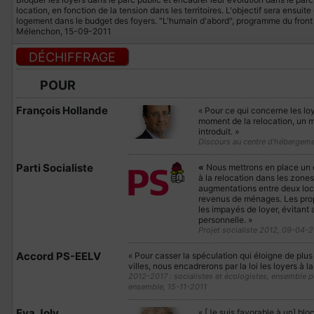
location, en fonction de la tension dans les territoires. L'objectif sera ensu
logement dans le budget des foyers. "L'humain d'abord", programme du fron
Mélenchon, 15-09-2011
DÉCHIFFRAGE
POUR
François Hollande
« Pour ce qui concerne les lo
moment de la relocation, un 
introduit. »
Discours au centre d’hébergem
Parti Socialiste
«
Nous mettrons en place un e
à la relocation dans les zones
augmentations entre deux loca
revenus de ménages. Les propr
les impayés de loyer, évitant
personnelle. »
Projet socialiste 2012, 09-04-2
Accord PS-EELV
« Pour casser la spéculation qui éloigne de plus
villes, nous encadrerons par la loi les loyers à l
2012-2017 : socialistes et écologistes, ensemble po
ensemble, 15-11-2011
Eva Joly
« [Je suis favorable à un] blo