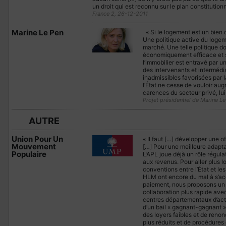
un droit qui est reconnu sur le plan constitutionn
France 2, 26-12-2011
Marine Le Pen
« Si le logement est un bien 
Une politique active du loge
marché. Une telle politique do
économiquement efficace et 
l’immobilier est entravé par u
des intervenants et intermédi
inadmissibles favorisées par la
l’État ne cesse de vouloir au
carences du secteur privé, lu
Projet présidentiel de Marine Le
AUTRE
Union Pour Un
« Il faut […] développer une of
Mouvement
[…] Pour une meilleure adapt
Populaire
L’APL joue déjà un rôle régula
aux revenus. Pour aller plus l
conventions entre l’État et le
HLM ont encore du mal à s’acq
paiement, nous proposons un 
collaboration plus rapide avec
centres départementaux d’act
d’un bail « gagnant-gagnant » 
des loyers faibles et de reno
plus réduits et de procédures 