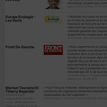
fonctionne, un petit pays exoti
Agora d’EELV à Paris, 17-12-201
Europe Ecologie -
« Maîtriser les loyers en les e
Les Verts
au niveau du quartier et en p
moratoire de trois ans sur les 
référentiel des loyers pratiqué
véritable garantie des risques
Supprimer les congés pour ve
Vivre mieux, vers la société éc
Front De Gauche
« Nous supprimerons le surloy
premier temps nous bloquerons
évolution dans le privé par le
fonction de la tension dans le
l’égalité d’accès de tous à un 
pour permettre la baisse des 
l’objectif que la proportion d
n’excède pas 20 % de leurs re
L’humain d’abord, Programme d
Mélenchon, 15-09-2011
Marisol Touraine Et
« Pour François Hollande, hébergement et logeme
Thierry Repentin
construire des logements réellement abordables e
responsables du mal-logement. »
respectivement
Communiqué, « Le projet social de Nicolas Sarkozy 
responsables du pôle «
social, santé, personnes
âgées et handicap » et du