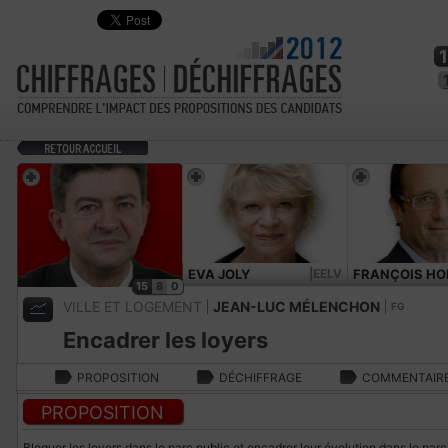
EVA JOLY
|EELV
FRANÇOIS HO
15
8
0
VILLE ET LOGEMENT
JEAN-LUC MÉLENCHON
FG
Encadrer les loyers
PROPOSITION
DÉCHIFFRAGE
COMMENTAIR
PROPOSITION
Bloquer les loyers dans le parc public et encadrer leur évolution dans le parc 