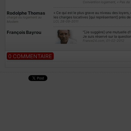
Convention logement, « Pas de f
Rodolphe Thomas
« Ce qui est le plus grave au niveau des loyers,
les charges locatives [qui représentent] près d
chargé du logement au
LCI, 28-09-2011
Modem
François Bayrou
"[Je suggère] une mutuelle d'in
Je suis réservé sur la questi
France24.com, 01-02-2012
0 COMMENTAIRE