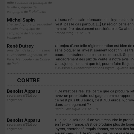
pôle « habitat et politique de
la ville », équipe de
campagne de F. Hollande
Michel Sapin
« Il sera nécessaire d’encadrer les loyers dans 
n’est] pas le cas partout. […] En région parisienne
chargé du projet présidentiel
immobilière absolument considérable. Ca aboutit
au sein de l’équipe de
France Inter, 19-12-2011
campagne de François
Hollande
René Dutrey
« L’enjeu d’une telle réglementation est bien de
sans bloquer ni l’investissement locatif ni les t
président de la commission
pourrait entraîner une baisse de ce seuil. Se po
« urbanisme, logement, et
l’encadrement des prix de vente, à notre avis, in
Paris Métropole » au Conseil
Un sujet qui, en tant que tel, pourra faire l’objet
de Paris
« Mission sur l’encadrement des loyers : quelles so
CONTRE
Benoist Apparu
« Ce n’est pas réaliste, parce que ça produira l
secrétaire d’Etat au
avez un propriétaire qui gagne comme rapport loc
Logement
ce n’est plus 800 euros, c’est 700 euros. », cro
dans son logement ? »
Radio Classique, 20-12-2011
Benoist Apparu
« La seule solution si on veut résoudre le prob
en Île-de-France, c’est de produire plus de loge
secrétaire d’Etat au
loyers, chercher à réquisitionner, ce sont des fa
Logement
aucun sens. […] Je n’y crois pas parce que le dr