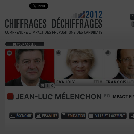
EVA JOLY
|EELV
FRANÇOIS HO
15
8
0
JEAN-LUC MÉLENCHON
FG
IMPACT FI