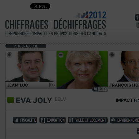
JEAN-LUC
|FG
FRANÇOIS HO
16
9
0
MÉLENCHON
EVA JOLY
EELV
IMPACT FI