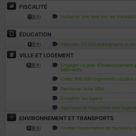
FISCALITÉ
Instaurer une taxe sur les transact
1
1
0
ÉDUCATION
Recruter 20 000 enseignants et enc
1
1
0
VILLE ET LOGEMENT
Engager un plan d’investissement p
5
2
0
bâtiments
Créer 800 000 logements sociaux 
Renforcer la loi SRU
Encadrer les loyers
Appliquer la réquisition des logem
ENVIRONNEMENT ET TRANSPORTS
Arrêter l’exploitation du nucléaire c
2
2
0