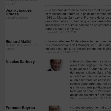
du parti
Jean-Jacques
« Le système déforme le poids électoral des part
Urvoas
et réduisant au contraire le poids des formations
1986 ou Nicolas Sarkozy et François Hollande auj
député socialiste
proportionnelle afin d'éviter que cela génère trop
impossible de réduire le nombre de parlementair
rendre la tâche difficile. »
www.jdd.fr, 20-02-2012
Richard Mallié
« Je souhaite que 40 députés soient élus sur ce
11 circonscriptions de l'étranger, les 18 de Paris
élu UMP des Bouches-du-
en place tout de suite, dès les prochaines législ
Rhône
www.lejdd.fr, 21-02-2012
Nicolas Sarkozy
« Je le dis d’emblée : je suis
objectif de dégager une major
sujet. Je suis attaché au scru
doit rester la règle. Mais réfl
on a fait rentrer une partie de
ou on a renforcé les conseils 
semble donc qu’on pourrait co
grands courants politiques pu
forte quand chacun s’exprime à
obligé de s’exprimer à l’extérie
Discours de Marseille, 19-02-2
François Bayrou
« L'idée de proportionnelle, c'