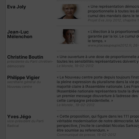
Eva Joly
« Une représentation démocrati
proportionnelle à toutes les é
cumul des mandats dans le te
Projet Eva Joly 2012, chapitre 
Jean-Luc
« L’élection à la proportionnel
Mélenchon
garantie par la loi. Le cumul
le temps. »
www.placeaupeuple2012.fr, 26
Christine Boutin
« Une ouverture à une dose de proportionnelle 
toutes les sensibilités représentatives doivent y
présidente du Parti chrétien-
Le Monde, 19-02-2012
démocrate
Philippe Vigier
« Le Nouveau centre porte depuis toujours l’ins
la pleine expression du pluralisme dans la vie p
secrétaire général du
majorité claire à l’Assemblée nationale. Les Fra
Nouveau centre
l’Assemblée nationale représentera toute la divers
un premier message d’ouverture à l’adresse des 
cette campagne présidentielle. »
Le Monde , 19-02-2012
Yves Jégo
« Cette proposition, qui figure dans les 111 prop
véritable modernisation de notre démocratie. Mê
vice-président du Parti
perspective, j'incite le candidat Nicolas Sarkozy
Radical
être soumise au referendum. »
Communiqué de presse, 19-02-2012