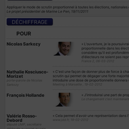
Appliquer le mode de scrutin proportionnel à toutes les élections, nationales 
Le projet présidentiel de Marine Le Pen, 19/11/2011
DÉCHIFFRAGE
POUR
Nicolas Sarkozy
« L'ouverture, je la poursuivr
proportionnelle dans les électi
considère qu'il est profondém
d'électeurs ne soient pas rep
France 2, 06-03-2012
Nathalie Kosciusco-
« C'est une façon de donner plus de force à ch
Morizet
scrutin qui permet de dégager une forte majorité
introduire une dose de proportionnelle donnera u
porte-parole de Nicolas
Meeting à Marseille , 19-02-2012
Sarkozy
François Hollande
« J’introduirai une part de pro
Le changement c'est maintenan
Valérie Rosso-
« Cela permet d'avoir une représentation dans l
Debord
www.jdd.fr, 19-02-2012
député UMP, secrétaire
déléguée au projet au sein