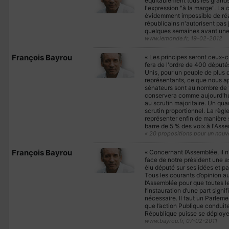
équitablement tous les grands
l'expression "à la marge". La c
évidemment impossible de réali
républicains n'autorisent pas
quelques semaines avant une 
www.lemonde.fr, 19-02-2012
François Bayrou
« Les principes seront ceux-ci
fera de l'ordre de 400 députés
Unis, pour un peuple de plus 
représentants, ce que nous ap
sénateurs sont au nombre de 1
conservera comme aujourd'hui
au scrutin majoritaire. Un qua
scrutin proportionnel. La règl
représenter enfin de manière s
barre de 5 % des voix à l'Asse
« 20 propositions pour un nouv
François Bayrou
« Concernant l’Assemblée, il n
face de notre président une a
élu député sur ses idées et p
Tous les courants d’opinion a
l’Assemblée pour que toutes le
l’instauration d’une part signi
nécessaire. Il faut un Parlem
que l’action Publique conduit
République puisse se déployer
www.bayrou.fr, 07-02-2011