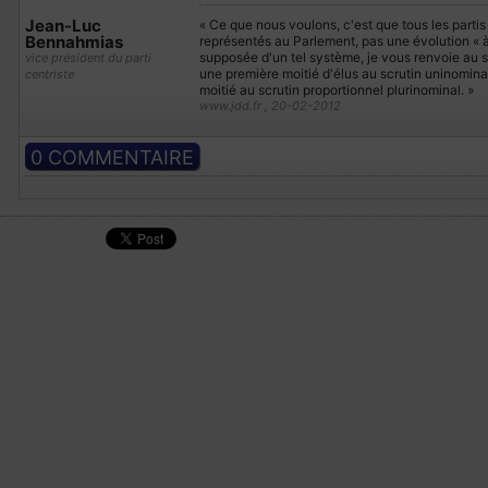
Jean-Luc
« Ce que nous voulons, c'est que tous les partis
Bennahmias
représentés au Parlement, pas une évolution « à l
supposée d'un tel système, je vous renvoie au 
vice président du parti
une première moitié d'élus au scrutin uninominal
centriste
moitié au scrutin proportionnel plurinominal. »
www.jdd.fr , 20-02-2012
0 COMMENTAIRE