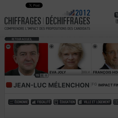
EVA JOLY
|EELV
FRANÇOIS HO
15
8
0
JEAN-LUC MÉLENCHON
FG
IMPACT FI