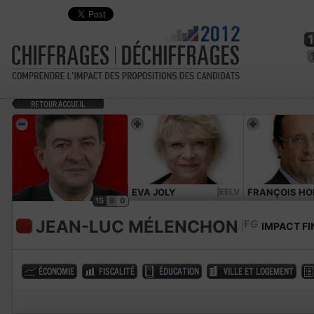
EVA JOLY
|EELV
FRANÇOIS HO
15
8
0
JEAN-LUC MÉLENCHON
FG
IMPACT FI